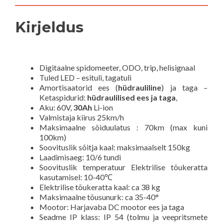
Kirjeldus
Digitaalne spidomeeter, ODO, trip, helisignaal
Tuled LED – esituli, tagatuli
Amortisaatorid ees (
hüdrauliline
) ja taga –
Ketaspidurid:
hüdraulilised ees ja taga
,
Aku: 60V,
30Ah
Li-ion
Valmistaja kiirus 25km/h
Maksimaalne sõiduulatus : 70km (max kuni
100km)
Soovituslik sõitja kaal: maksimaalselt 150kg
Laadimisaeg: 10/6 tundi
Soovituslik temperatuur
Elektrilise tõukeratta
kasutamisel
: 10-40℃
Elektrilise tõukeratta kaal: ca 38 kg
Maksimaalne tõusunurk: ca 35-40°
Mootor: Harjavaba DC mootor ees ja taga
Seadme IP klass: IP 54 (tolmu ja veepritsmete