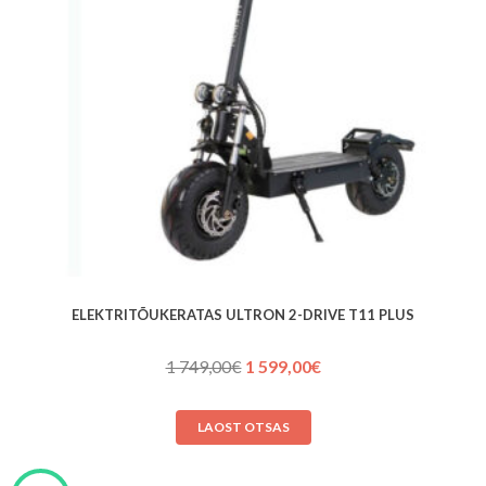
ELEKTRITÕUKERATAS ULTRON 2-DRIVE T11 PLUS
Algne
Praegune
1 749,00
€
1 599,00
€
hind
hind
oli:
on:
LAOST OTSAS
1 749,00€.
1 599,00€.