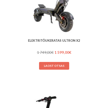
ELEKTRITÕUKERATAS ULTRON X2
Algne
Praegune
1 749,00
€
1 599,00
€
hind
hind
oli:
on:
LAOST OTSAS
1 749,00€.
1 599,00€.