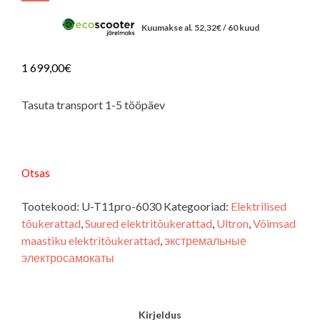
Kuumakse al.
52,32
€
/ 60 kuud
1 699,00
€
Tasuta transport 1-5 tööpäev
Otsas
Tootekood:
U-T11pro-6030
Kategooriad:
Elektrilised
tõukerattad
,
Suured elektritõukerattad
,
Ultron
,
Võimsad
maastiku elektritõukerattad
,
экстремальные
электросамокаты
Kirjeldus