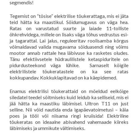
segmendis!
Tegemist on “tõsise” elektrilise tõukerattaga, mis ei jäta
teid hätta ka maastikul. Sõidumugavus on väga hea.
Ratas on varustatud suurte ja laiade 11-tolliste
õhkrehvidega, millele on lisaks väga tõhus vedrustus esi-
ja tagarattal. Lai jalus, reguleeritav roolisamba kõrgus
võimaldavad valida mugavama sõiduasendi ning võims
mootor annab rattale hea läbivuse ka rasketes oludes.
Tänu efektiivsetele hüdraulilistele ketaspiduritele on
pidurdusteekond väga lühike. Sarnaselt kõigile
elektrilistele tõukeratastele on ka see ratas
kokkupandav. Kokkuklapitavad on ka käepidemed.
Enamus elektrilisi tõukerattaid on mõeldud eelkõige
siledatel teedel sõitmiseks kuid leidub ka selliseid, mis ei
jää hätta ka maastiku läbimisel. Ultron T11 on just
selline. Nii võid nautida enda igapäevatoimetusi – käia
poes ja tööl või niisama ringi kruiisida! Elektriline
tõukeratas on ideaalne abivahend vahemaade kiireks
läbimiseks ja ummikute vältimiseks.