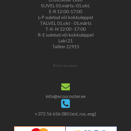
SUVEL 01.märts.-01.okt.
E-R 12:00-17:00
L-P suletud või kokkuleppel
TALVEL 01.okt - 01.märts
T-K-N 12:00 -17:00
R-E suletud või kokkuleppel
Laki 21
Tallinn 12915
© 2016 Ecoscooter.
info@ecoscooter.ee
+372 56 656 080 (est, rus, eng)