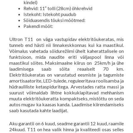
kindel)
Rehvid: 11″ tolli (28cm) õhkrehvid
Istekoht: Istekoht puudub
Sõiduasendis tõuksi mõõtmed:
Pakendi mõõt:
Ultron T11 on väga vastupidav elektritõukeratas, mis
tunneb end hästi nii linnakeskkonnas kui ka maastikul.
Võimalus vahetada sõidurežiimi ühelt kaherattalisele on
funktsioon, mida naudite eriti väljaspool linna või
maastikul sõites. Maksimaalne kiirus on 25km/h ja ühe
laadimisega saab sõita reaalselt 70 km.
Elektritõukeratas on varustatud eesmiste ja tagumiste
amortisaatorite, LED-tulede, reguleeritava roolisamba ja
hüdrauliliste ketaspiduritega. Arvestades ratta massi ja
suurust võimaldab lihtne kokkuklapitavad mehhanism
muuta elektritõukeratta kompaktseks, mistõttu on seda
autos mugav ka kaasas kanda. Laadimise kiirendamiseks
saab kasutada kahte laadijat.
Aku garantii on 6 kuud, seadme garantii 12 kuud, raamile
24kuud. T11 on hea valik hinna ja kvaliteedi osas selles