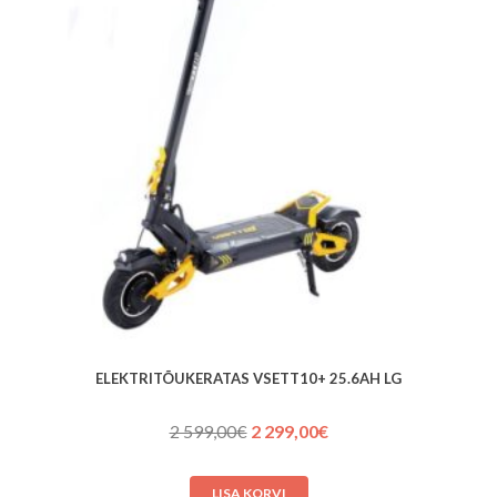
ELEKTRITÕUKERATAS VSETT10+ 25.6AH LG
Algne
Praegune
2 599,00
€
2 299,00
€
hind
hind
oli:
on:
LISA KORVI
2 599,00€.
2 299,00€.