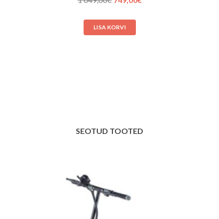
hind
hind
oli:
on:
LISA KORVI
1 049,00€.
749,00€.
SEOTUD TOOTED