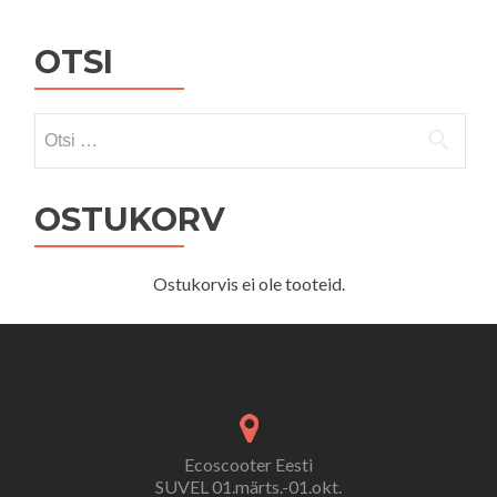
OTSI
Otsi:
OSTUKORV
Ostukorvis ei ole tooteid.
Ecoscooter Eesti
SUVEL 01.märts.-01.okt.