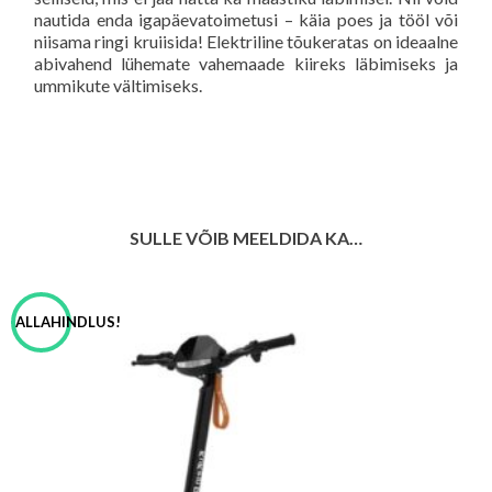
nautida enda igapäevatoimetusi – käia poes ja tööl või
niisama ringi kruiisida! Elektriline tõukeratas on ideaalne
abivahend lühemate vahemaade kiireks läbimiseks ja
ummikute vältimiseks.
SULLE VÕIB MEELDIDA KA…
ALLAHINDLUS!