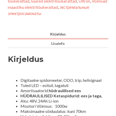
tõukerattad
,
Suured elektritõukerattad
,
Ultron
,
Võimsad
-1000W48V24Ah
maastiku elektritõukerattad
,
экстремальные
kogus
электросамокаты
Kirjeldus
Lisainfo
Kirjeldus
Digitaalne spidomeeter, ODO, trip, helisignaal
Tuled LED – esituli, tagatuli
Amortisaatorid
hüdraulilised ees
HÜDRAULILISED Ketaspidurid: ees ja taga,
Aku: 48V, 24Ah Li-ion
Mootori Võimsus: 10
00w
Maksimaalne sõiduulatus: kuni 70km