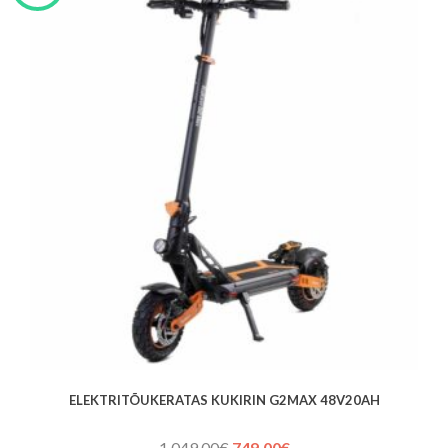
ELEKTRITÕUKERATAS KUKIRIN G2MAX 48V20AH
Algne
Praegune
1 049,00
€
749,00
€