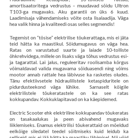
amortisaatoritega vedrustus – muudavad sõidu Ultron
T103-ga mugavaks. Aku garantii on üks 6 kuud.
Laadimisaja vähendamiseks võite osta lisalaadija. Väga
hea valik hinna ja kvaliteedi osas selles segmendis!
Tegemist on “tõsise” elektrilise tõukerattaga, mis ei jäta
teid hätta ka maastikul. Sõidumugavus on väga hea.
Ratas on varustatud suurte ja laiade 10-tolliste
õhkrehvidega, millele on lisaks väga tõhus vedrustus esi-
ja tagarattal. Lai jalus, reguleeritav roolisamba kõrgus
võimaldavad valida mugavama sõiduasendi ning võims
mootor annab rattale hea läbivuse ka rasketes oludes.
Tänu efektiivsetele hüdraulilistele ketaspiduritele on
pidurdusteekond väga lühike. Sarnaselt kõigile
elektrilistele tõukeratastele on ka see ratas
kokkupandav. Kokkuklapitavad on ka käepidemed.
Electric Scooter ehk elektriline kokkupandav tõukeratas
on tasakaalukas ja peen abivahend mugavaks
liiklemiseks. Enamus elektrilisi tõukerattaid on mõeldud
eelkõige siledatel teedel sõitmiseks kuid leidub ka
selliseid, mis ei jää hätta ka maastiku läbimisel. Nii võid