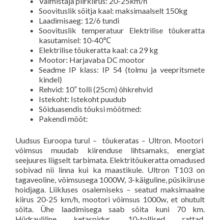
Valmistaja piirkiirus: 20-25km/h
Soovituslik sõitja kaal: maksimaalselt 150kg
Laadimisaeg: 12/6 tundi
Soovituslik temperatuur
Elektrilise tõukeratta
kasutamisel
: 10-40℃
Elektrilise tõukeratta kaal: ca 29 kg
Mootor: Harjavaba DC mootor
Seadme IP klass: IP 54 (tolmu ja veepritsmete
kindel)
Rehvid: 10″ tolli (25cm) õhkrehvid
Istekoht: Istekoht puudub
Sõiduasendis tõuksi mõõtmed:
Pakendi mõõt:
Uudsus Euroopa turul – tõukeratas – Ultron. Mootori
võimsus muudab kiirenduse lihtsamaks, energiat
seejuures liigselt tarbimata. Elektritõukeratta omadused
sobivad nii linna kui ka maastikule. Ultron T103 on
tagaveoline, võimsusega 1000W, 3-käiguline, püsikiiruse
hoidjaga. Liikluses osalemiseks – seatud maksimaalne
kiirus 20-25 km/h, mootori võimsus 1000w, et ohutult
sõita. Ühe laadimisega saab sõita kuni 70 km.
Hüdrauliline ketaspidur, 10-tollised rattad,