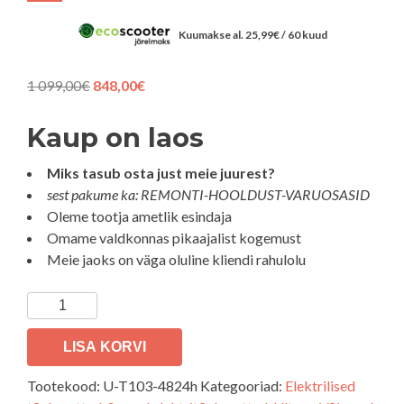
Kuumakse al.
25,99
€
/ 60 kuud
Algne
Praegune
1 099,00
€
848,00
€
hind
hind
oli:
on:
Kaup on laos
1 099,00€.
848,00€.
Miks tasub osta just meie juurest?
sest pakume ka: REMONTI-HOOLDUST-VARUOSASID
Oleme tootja ametlik esindaja
Omame valdkonnas pikaajalist kogemust
Meie jaoks on väga oluline kliendi rahulolu
Elektritõukeratas
Ultron
1drive
LISA KORVI
T103
Tootekood:
U-T103-4824h
Kategooriad:
Elektrilised
V4