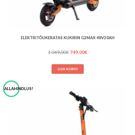
ELEKTRITÕUKERATAS KUKIRIN G2MAX 48V20AH
Algne
Praegune
1 049,00
€
749,00
€
hind
hind
oli:
on:
LISA KORVI
1 049,00€.
749,00€.
ALLAHINDLUS!