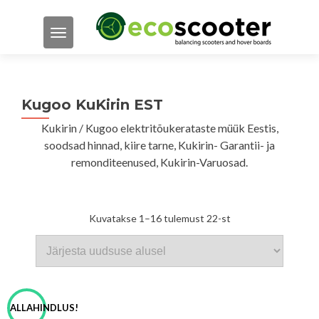
TOGGLE NAVIGATION
Kugoo KuKirin EST
Kukirin / Kugoo elektritõukerataste müük Eestis,
soodsad hinnad, kiire tarne, Kukirin- Garantii- ja
remonditeenused, Kukirin-Varuosad.
Sorditud
Kuvatakse 1–16 tulemust 22-st
uusimate
järgi
ALLAHINDLUS!