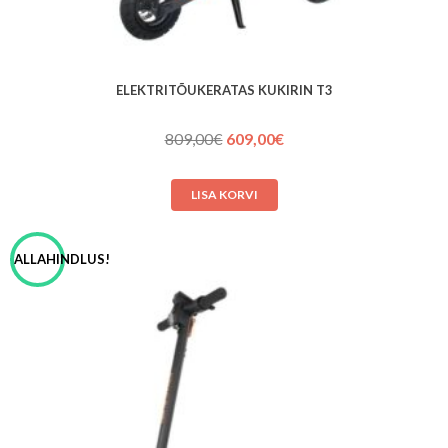
ELEKTRITÕUKERATAS KUKIRIN T3
Algne
Praegune
809,00
€
609,00
€
hind
hind
oli:
on:
LISA KORVI
809,00€.
609,00€.
ALLAHINDLUS!