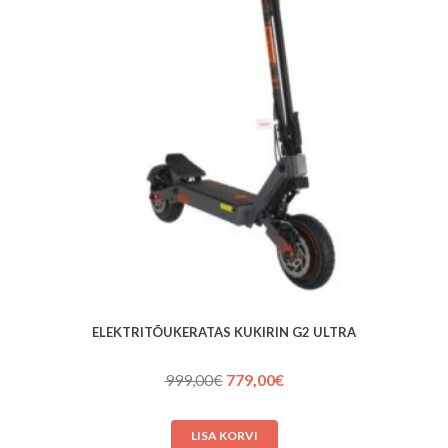
ELEKTRITÕUKERATAS KUKIRIN G2 ULTRA
Algne
Praegune
999,00
€
779,00
€
hind
hind
oli:
on:
LISA KORVI
999,00€.
779,00€.