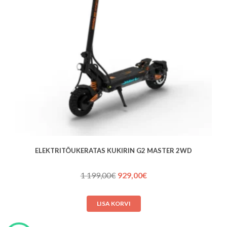
ELEKTRITÕUKERATAS KUKIRIN G2 MASTER 2WD
Algne
Praegune
1 199,00
€
929,00
€
hind
hind
oli:
on:
LISA KORVI
1 199,00€.
929,00€.