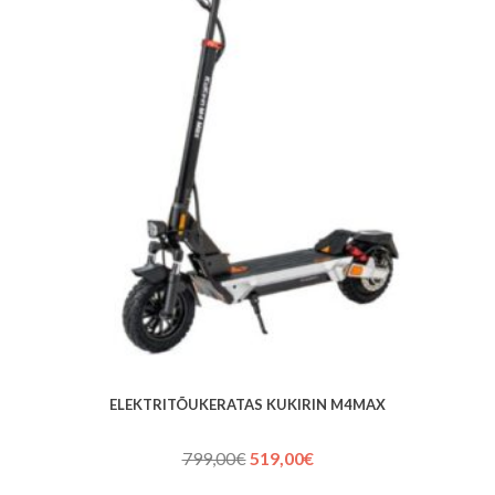
ELEKTRITÕUKERATAS KUKIRIN M4MAX
Algne
Praegune
799,00
€
519,00
€
hind
hind