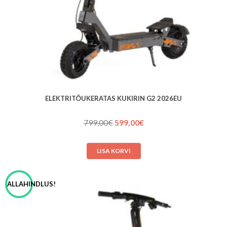
ELEKTRITÕUKERATAS KUKIRIN G2 2026EU
Algne
Praegune
799,00
€
599,00
€
hind
hind
oli:
on:
LISA KORVI
799,00€.
599,00€.
ALLAHINDLUS!