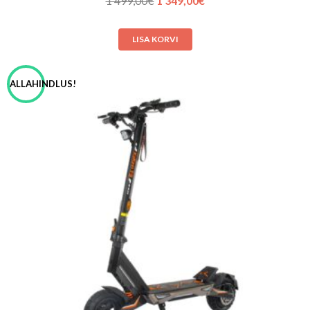
1 499,00
€
1 349,00
€
hind
hind
oli:
on:
LISA KORVI
1 499,00€.
1 349,00€.
ALLAHINDLUS!