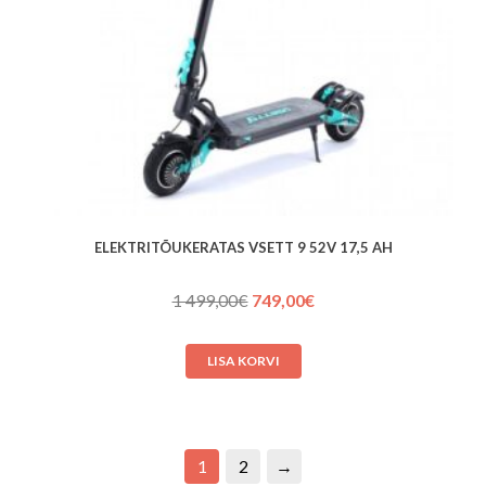
ELEKTRITÕUKERATAS VSETT 9 52V 17,5 AH
Algne
Praegune
1 499,00
€
749,00
€
hind
hind
oli:
on:
LISA KORVI
1 499,00€.
749,00€.
1
2
→