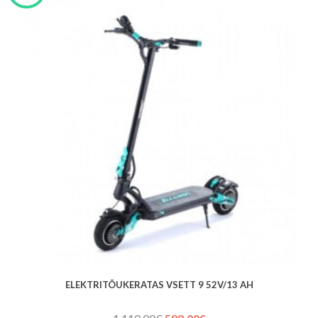
ELEKTRITÕUKERATAS VSETT 9 52V/13 AH
Algne
Praegune