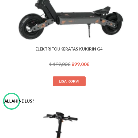
ELEKTRITÕUKERATAS KUKIRIN G4
Algne
Praegune
1 199,00
€
899,00
€
hind
hind
oli:
on:
LISA KORVI
1 199,00€.
899,00€.
ALLAHINDLUS!