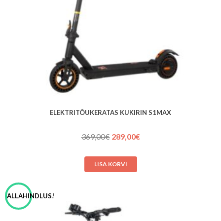
ELEKTRITÕUKERATAS KUKIRIN S1MAX
Algne
Praegune
369,00
€
289,00
€
hind
hind
oli:
on:
LISA KORVI
369,00€.
289,00€.
ALLAHINDLUS!