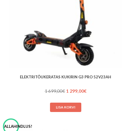
ELEKTRITÕUKERATAS KUKIRIN G3 PRO 52V23AH
Algne
Praegune
1 699,00
€
1 299,00
€
hind
hind
oli:
on:
LISA KORVI
1 699,00€.
1 299,00€.
ALLAHINDLUS!