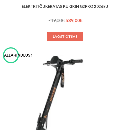
ELEKTRITÕUKERATAS KUKIRIN G2PRO 2026EU
Algne
Praegune
749,00
€
589,00
€
hind
hind
oli:
on:
LAOST OTSAS
749,00€.
589,00€.
ALLAHINDLUS!