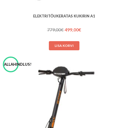
ELEKTRITÕUKERATAS KUKIRIN A1
Algne
Praegune
779,00
€
499,00
€
hind
hind
oli:
on:
LISA KORVI
779,00€.
499,00€.
ALLAHINDLUS!