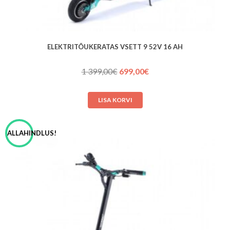
ELEKTRITÕUKERATAS VSETT 9 52V 16 AH
Algne
Praegune
1 399,00
€
699,00
€
hind
hind
oli:
on:
LISA KORVI
1 399,00€.
699,00€.
ALLAHINDLUS!