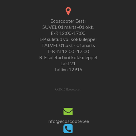
Ecoscooter Eesti
SUVEL 01.märts.-01.okt.
E-R 12:00-17:00
L-P suletud või kokkuleppel
TALVEL 01.okt - 01.märts
T-K-N 12:00 -17:00
R-E suletud või kokkuleppel
Laki 21
Tallinn 12915
© 2016 Ecoscooter.
info@ecoscooter.ee