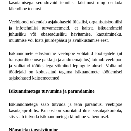
kasutamisega seonduvaid tehnilisi küsimusi ning osutada
klienditoe teenust.
Veebipood rakendab asjakohaseid füüsilisi, organisatsioonilisi
ja infotehnilisi turvameetmeid, et kaitsta isikuandmeid
juhusliku või ebaseadusliku hävitamise, kaotsimineku,
muutmise või loata juurdepääsu ja avalikustamise eest.
Isikuandmete edastamine veebipoe volitatud töötlejatele (nt
transporditeenuse pakkuja ja andmemajutus) toimub veebipoe
ja volitatud töötlejatega sõlmitud lepingute alusel. Volitatud
töötlejaid on kohustatud tagama isikuandmete töötlemisel
asjakohased kaitsemeetmed.
Isikuandmetega tutvumine ja parandamine
Isikuandmetega saab tutvuda ja teha parandusi veebipoe
kasutajaprofiilis. Kui ost on sooritatud ilma kasutajakontota,
siis saab tutvuda isikuandmetega klinditoe vahendusel.
Nõusoleku tagasivõtmine