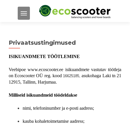
TOGGLE NAVIGATION
Privaatsustingimused
ISIKUANDMETE TÖÖTLEMINE
Veebipoe www.ecoscooter.ee isikuandmete vastutav töötleja
on Ecoscooter OÜ reg. kood
asukohaga Laki tn 21
16625185,
12915, Tallinn, Harjumaa.
Milliseid isikuandmeid töödeldakse
nimi, telefoninumber ja e-posti aadress;
kauba kohaletoimetamise aadress;