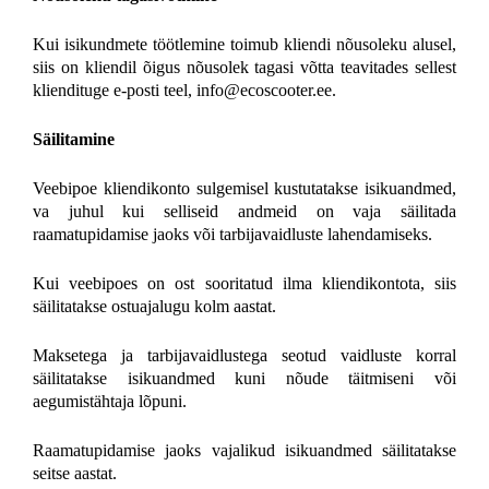
Kui isikundmete töötlemine toimub kliendi nõusoleku alusel,
siis on kliendil õigus nõusolek tagasi võtta teavitades sellest
kliendituge e-posti teel, info@ecoscooter.ee.
Säilitamine
Veebipoe kliendikonto sulgemisel kustutatakse isikuandmed,
va juhul kui selliseid andmeid on vaja säilitada
raamatupidamise jaoks või tarbijavaidluste lahendamiseks.
Kui veebipoes on ost sooritatud ilma kliendikontota, siis
säilitatakse ostuajalugu kolm aastat.
Maksetega ja tarbijavaidlustega seotud vaidluste korral
säilitatakse isikuandmed kuni nõude täitmiseni või
aegumistähtaja lõpuni.
Raamatupidamise jaoks vajalikud isikuandmed säilitatakse
seitse aastat.