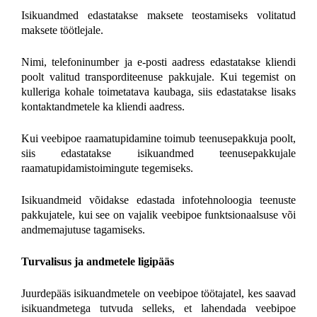
Isikuandmed edastatakse maksete teostamiseks volitatud
maksete töötlejale.
Nimi, telefoninumber ja e-posti aadress edastatakse kliendi
poolt valitud transporditeenuse pakkujale. Kui tegemist on
kulleriga kohale toimetatava kaubaga, siis edastatakse lisaks
kontaktandmetele ka kliendi aadress.
Kui veebipoe raamatupidamine toimub teenusepakkuja poolt,
siis edastatakse isikuandmed teenusepakkujale
raamatupidamistoimingute tegemiseks.
Isikuandmeid võidakse edastada infotehnoloogia teenuste
pakkujatele, kui see on vajalik veebipoe funktsionaalsuse või
andmemajutuse tagamiseks.
Turvalisus ja andmetele ligipääs
Juurdepääs isikuandmetele on veebipoe töötajatel, kes saavad
isikuandmetega tutvuda selleks, et lahendada veebipoe