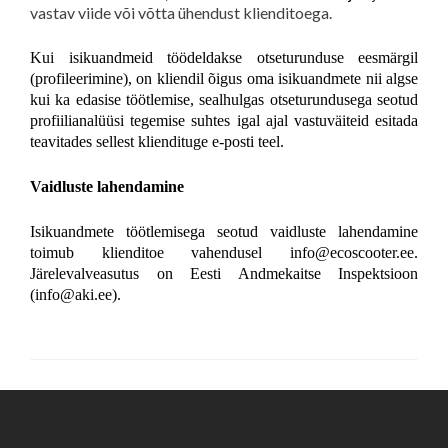
vastav viide või võtta ühendust klienditoega.
Kui isikuandmeid töödeldakse otseturunduse eesmärgil
(profileerimine), on kliendil õigus oma isikuandmete nii algse
kui ka edasise töötlemise, sealhulgas otseturundusega seotud
profiilianalüüsi tegemise suhtes igal ajal vastuväiteid esitada
teavitades sellest kliendituge e-posti teel.
Vaidluste lahendamine
Isikuandmete töötlemisega seotud vaidluste lahendamine
toimub klienditoe vahendusel info@ecoscooter.ee.
Järelevalveasutus on Eesti Andmekaitse Inspektsioon
(info@aki.ee).