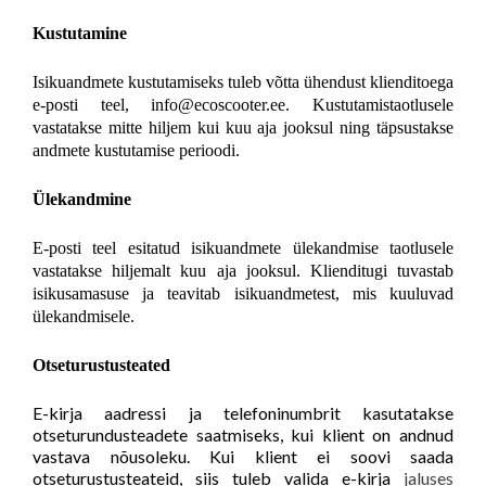
Kustutamine
Isikuandmete kustutamiseks tuleb võtta ühendust klienditoega
e-posti teel, info@ecoscooter.ee. Kustutamistaotlusele
vastatakse mitte hiljem kui kuu aja jooksul ning täpsustakse
andmete kustutamise perioodi.
Ülekandmine
E-posti teel esitatud isikuandmete ülekandmise taotlusele
vastatakse hiljemalt kuu aja jooksul. Klienditugi tuvastab
isikusamasuse ja teavitab isikuandmetest, mis kuuluvad
ülekandmisele.
Otseturustusteated
E-kirja aadressi ja telefoninumbrit kasutatakse
otseturundusteadete saatmiseks, kui klient on andnud
vastava nõusoleku. Kui klient ei soovi saada
otseturustusteateid, siis tuleb valida e-kirja
jaluses