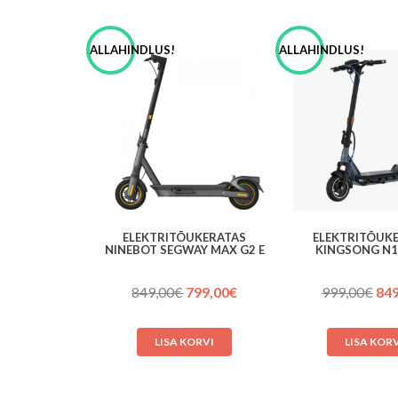
ALLAHINDLUS!
ALLAHINDLUS!
ELEKTRITÕUKERATAS
ELEKTRITÕUK
NINEBOT SEGWAY MAX G2 E
KINGSONG N1
Algne
Praegune
Alg
849,00
€
799,00
€
999,00
€
849
hind
hind
hin
oli:
on:
oli:
LISA KORVI
LISA KOR
849,00€.
799,00€.
999