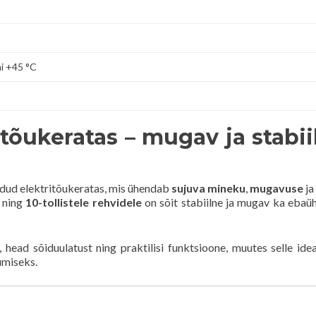
i +45 °C
tõukeratas – mugav ja stabii
dud elektritõukeratas, mis ühendab
sujuva mineku
,
mugavuse
ja
ning
10-tollistele rehvidele
on sõit stabiilne ja mugav ka ebaüh
ead sõiduulatust ning praktilisi funktsioone, muutes selle ide
umiseks.