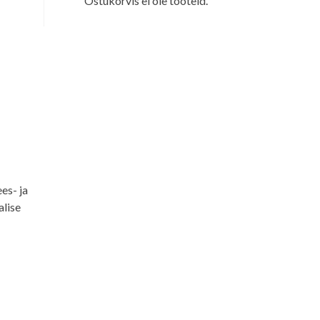
Ostukorvis ei ole tooteid.
u
es- ja
alise