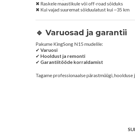
✖ Raskele maastikule või off-road sõiduks
✖ Kui vajad suuremat sõiduulatust kui ~35 km
🔹 Varuosad ja garantii
Pakume KingSong N15 mudelile:
✔
Varuosi
✔
Hooldust ja remonti
✔
Garantiitööde korraldamist
Tagame professionaalse pärastmüügi, hoolduse ja 
SU