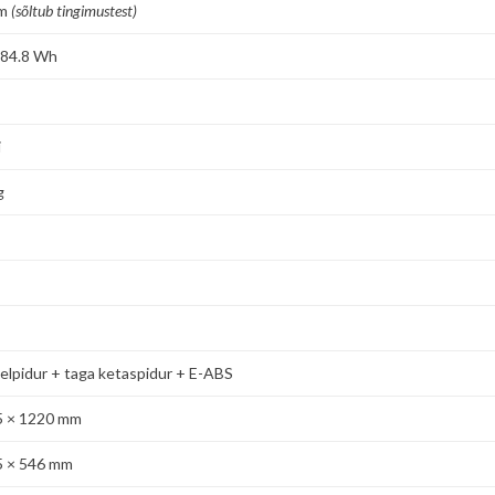
km
(sõltub tingimustest)
384.8 Wh
i
g
lpidur + taga ketaspidur + E-ABS
5 × 1220 mm
5 × 546 mm