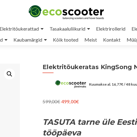
Elektritõukerattad
Tasakaaluliikurid
Elektrirollerid
El
ud
Kaubamärgid
Kõik tooted
Meist
Kontakt
Müüg
Elektritõukeratas KingSong 
Kuumakse al.
16,77
€
/ 48 ku
Algne
Praegune
599,00
€
499,00
€
hind
hind
oli:
on:
599,00€.
499,00€.
TASUTA tarne üle Eesti
tööpäeva