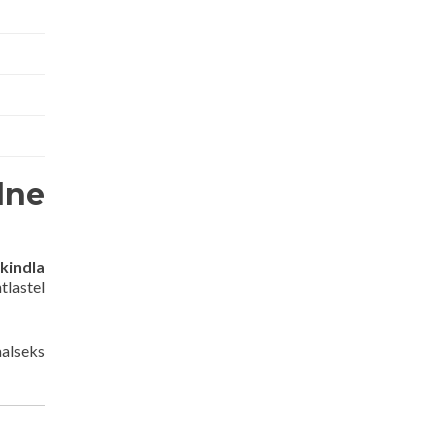
lne
kindla
tlastel
aalseks