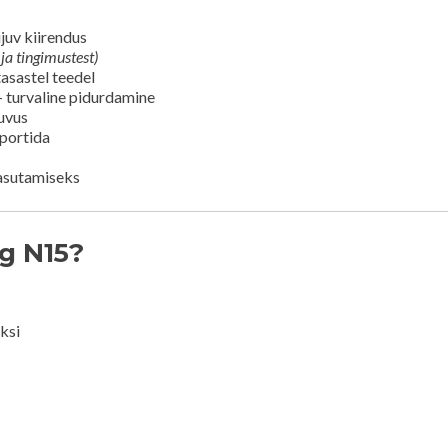
juv kiirendus
 ja tingimustest)
sastel teedel
 turvaline pidurdamine
duvus
sportida
asutamiseks
ng N15?
uksi