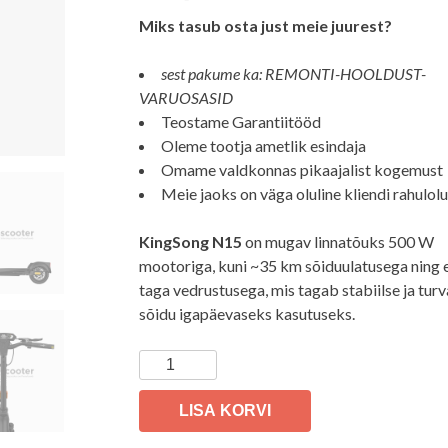
Miks tasub osta just meie juurest?
sest pakume ka: REMONTI-HOOLDUST-
VARUOSASID
Teostame Garantiitööd
Oleme tootja ametlik esindaja
Omame valdkonnas pikaajalist kogemust
Meie jaoks on väga oluline kliendi rahulol
KingSong N15
on mugav linnatõuks 500 W
mootoriga, kuni ~35 km sõiduulatusega ning e
taga vedrustusega, mis tagab stabiilse ja turv
sõidu igapäevaseks kasutuseks.
Elektritõukeratas
KingSong
N15
LISA KORVI
kogus