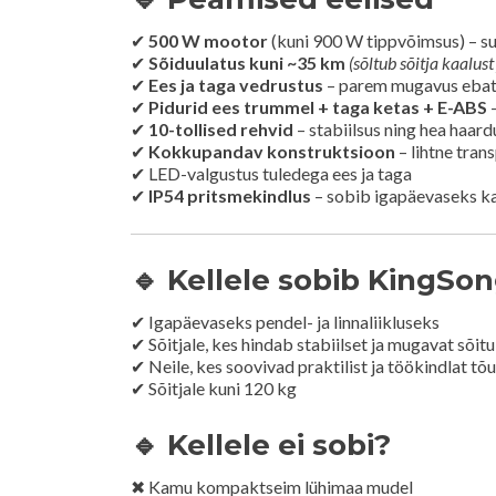
✔
500 W mootor
(kuni 900 W tippvõimsus) – su
✔
Sõiduulatus kuni ~35 km
(sõltub sõitja kaalust
✔
Ees ja taga vedrustus
– parem mugavus ebata
✔
Pidurid ees trummel + taga ketas + E-ABS
–
✔
10-tollised rehvid
– stabiilsus ning hea haar
✔
Kokkupandav konstruktsioon
– lihtne tran
✔ LED-valgustus tuledega ees ja taga
✔
IP54 pritsmekindlus
– sobib igapäevaseks k
🔹 Kellele sobib KingSo
✔ Igapäevaseks pendel- ja linnaliikluseks
✔ Sõitjale, kes hindab stabiilset ja mugavat sõitu
✔ Neile, kes soovivad praktilist ja töökindlat tõ
✔ Sõitjale kuni 120 kg
🔹 Kellele ei sobi?
✖ Kamu kompaktseim lühimaa mudel