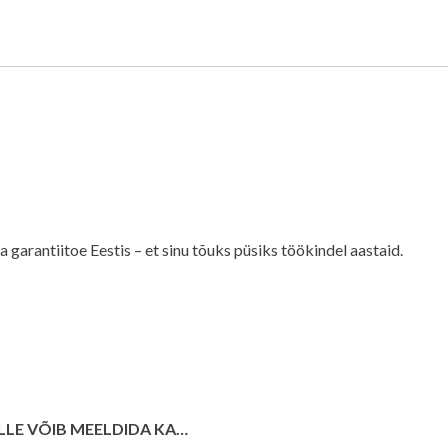
garantiitoe Eestis – et sinu tõuks püsiks töökindel aastaid.
LLE VÕIB MEELDIDA KA…