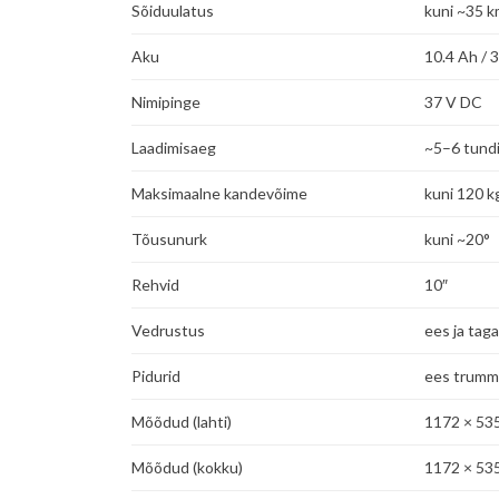
Sõiduulatus
kuni ~35 
Aku
10.4 Ah / 
Nimipinge
37 V DC
Laadimisaeg
~5–6 tund
Maksimaalne kandevõime
kuni 120 k
Tõusunurk
kuni ~20°
Rehvid
10″
Vedrustus
ees ja taga
Pidurid
ees trumme
Mõõdud (lahti)
1172 × 53
Mõõdud (kokku)
1172 × 53