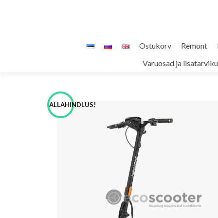
Skip
Ostukorv
Remont
to
Varuosad ja lisatarvik
content
ALLAHINDLUS!