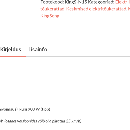
Tootekood:
KingS-N15
Kategooriad:
Elektri
tõukerattad
,
Keskmised elektritõukerattad
,
KingSong
Kirjeldus
Lisainfo
ivõimsus), kuni 900 W (tipp)
m/h
(osades versioonides võib olla piiratud 25 km/h)