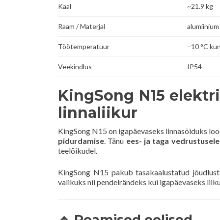
Kaal
~21.9 kg
Raam / Materjal
alumiinium
Töötemperatuur
−10 °C kun
Veekindlus
IP54
KingSong N15 elektri
linnaliikur
KingSong N15 on igapäevaseks linnasõiduks loo
pidurdamise
. Tänu
ees- ja taga vedrustusele
teelõikudel.
KingSong N15 pakub tasakaalustatud jõudlust, h
valikuks nii pendelrändeks kui igapäevaseks liik
🔹 Peamised eelised