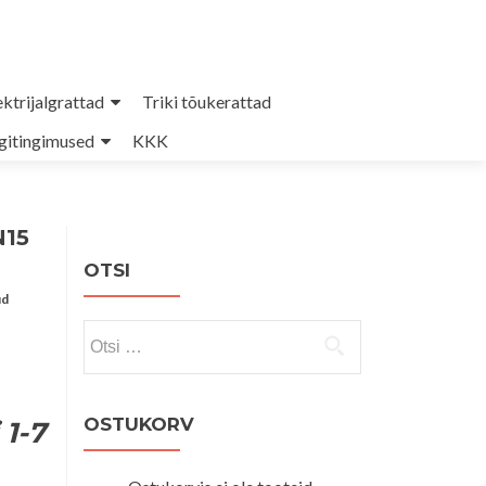
ektrijalgrattad
Triki tõukerattad
itingimused
KKK
N15
OTSI
ud
Otsi:
OSTUKORV
 1-7