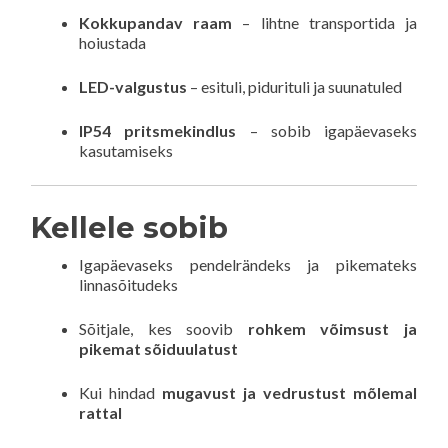
Kokkupandav raam
– lihtne transportida ja
hoiustada
LED-valgustus
– esituli, pidurituli ja suunatuled
IP54 pritsmekindlus
– sobib igapäevaseks
kasutamiseks
Kellele sobib
Igapäevaseks pendelrändeks ja pikemateks
linnasõitudeks
Sõitjale, kes soovib
rohkem võimsust ja
pikemat sõiduulatust
Kui hindad
mugavust ja vedrustust mõlemal
rattal