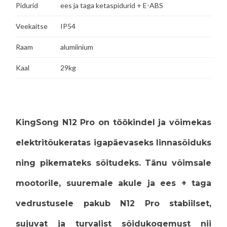
Pidurid
ees ja taga ketaspidurid + E-ABS
Veekaitse
IP54
Raam
alumiinium
Kaal
29kg
KingSong N12 Pro on töökindel ja võimekas
elektritõukeratas igapäevaseks linnasõiduks
ning pikemateks sõitudeks. Tänu
võimsale
mootorile
,
suuremale akule
ja
ees + taga
vedrustusele
pakub N12 Pro stabiilset,
sujuvat ja turvalist sõidukogemust nii