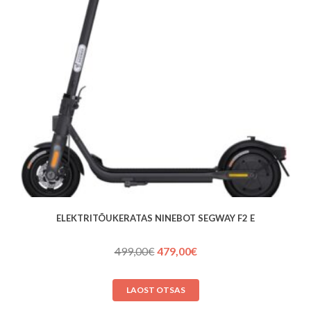
ELEKTRITÕUKERATAS NINEBOT SEGWAY F2 E
Algne
Praegune
499,00
€
479,00
€
hind
hind
oli:
on:
LAOST OTSAS
499,00€.
479,00€.