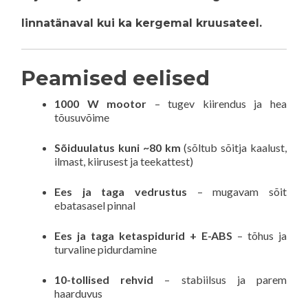
linnatänaval kui ka kergemal kruusateel.
Peamised eelised
1000 W mootor
– tugev kiirendus ja hea
tõusuvõime
Sõiduulatus kuni ~80 km
(sõltub sõitja kaalust,
ilmast, kiirusest ja teekattest)
Ees ja taga vedrustus
– mugavam sõit
ebatasasel pinnal
Ees ja taga ketaspidurid + E-ABS
– tõhus ja
turvaline pidurdamine
10-tollised rehvid
– stabiilsus ja parem
haarduvus