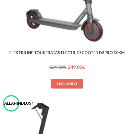
ELEKTRILINE TÕUKERATAS ELECTRICSCOOTER D8PRO 30KM
Algne
Praegune
329,00
€
249,00
€
hind
hind
oli:
on:
LISA KORVI
329,00€.
249,00€.
ALLAHINDLUS!