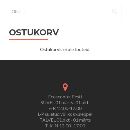
Otsi:
OSTUKORV
Ostukorvis ei ole tooteid.
Ecoscooter Eesti
SUVEL 01.märts.-01.okt.
E-R 12:00-17:00
L-P suletud või kokkuleppel
TALVEL 01.okt - 01.märts
T-K-N 12:00 -17:00