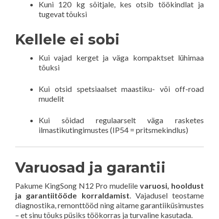
Kuni 120 kg sõitjale, kes otsib töökindlat ja
tugevat tõuksi
Kellele ei sobi
Kui vajad kerget ja väga kompaktset lühimaa
tõuksi
Kui otsid spetsiaalset maastiku- või off-road
mudelit
Kui sõidad regulaarselt väga rasketes
ilmastikutingimustes (IP54 = pritsmekindlus)
Varuosad ja garantii
Pakume KingSong N12 Pro mudelile
varuosi, hooldust
ja garantiitööde korraldamist
. Vajadusel teostame
diagnostika, remonttööd ning aitame garantiiküsimustes
– et sinu tõuks püsiks töökorras ja turvaline kasutada.