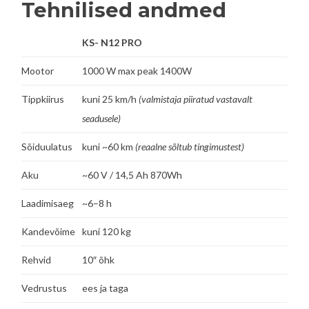
Tehnilised andmed
KS- N12 PRO
Mootor
1000 W max peak 1400W
Tippkiirus
kuni 25 km/h
(valmistaja piiratud vastavalt
seadusele)
Sõiduulatus
kuni ~60 km
(reaalne sõltub tingimustest)
Aku
~60 V / 14,5 Ah 870Wh
Laadimisaeg
~6–8 h
Kandevõime
kuni 120 kg
Rehvid
10″ õhk
Vedrustus
ees ja taga