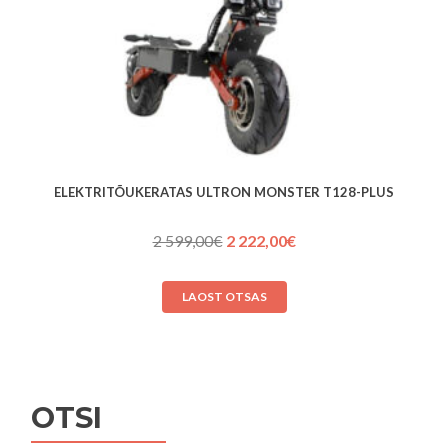
ELEKTRITÕUKERATAS ULTRON MONSTER T128-PLUS
Algne
Praegune
2 599,00
€
2 222,00
€
hind
hind
oli:
on:
LAOST OTSAS
2 599,00€.
2 222,00€.
OTSI