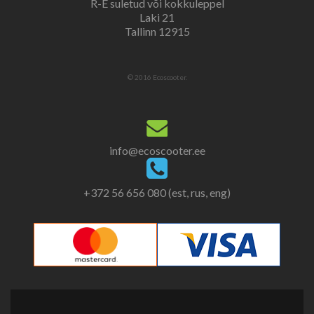
R-E suletud või kokkuleppel
Laki 21
Tallinn 12915
© 2016 Ecoscooter.
info@ecoscooter.ee
+372 56 656 080 (est, rus, eng)