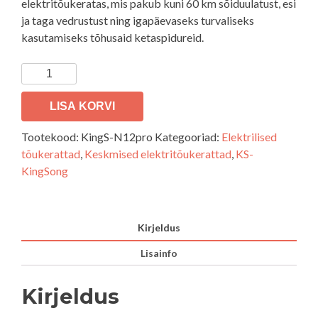
elektritõukeratas, mis pakub kuni 60 km sõiduulatust, esi
ja taga vedrustust ning igapäevaseks turvaliseks
kasutamiseks tõhusaid ketaspidureid.
Elektritõukeratas
KingSong
N12
LISA KORVI
PRO
Tootekood:
KingS-N12pro
Kategooriad:
Elektrilised
kogus
tõukerattad
,
Keskmised elektritõukerattad
,
KS-
KingSong
Kirjeldus
Lisainfo
Kirjeldus