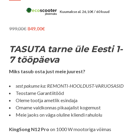
Kuumakse al.
26,10
€
/ 60 kuud
Algne
Praegune
999,00
€
849,00
€
hind
hind
oli:
on:
999,00€.
849,00€.
TASUTA tarne üle Eesti 1-
7 tööpäeva
Miks tasub osta just meie juurest?
sest pakume ka: REMONTI-HOOLDUST-VARUOSASID
Teostame Garantiitööd
Oleme tootja ametlik esindaja
Omame valdkonnas pikaajalist kogemust
Meie jaoks on väga oluline kliendi rahulolu
KingSong N12 Pro
on 1000 W mootoriga võimas