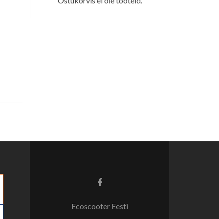
Ostukorvis ei ole tooteid.
Facebook
link
Ecoscooter Eesti