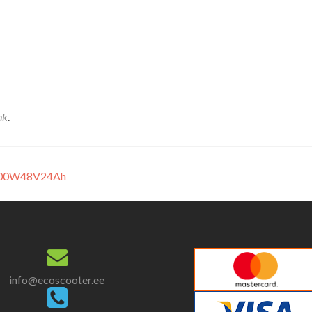
nk
.
-1000W48V24Ah
info@ecoscooter.ee