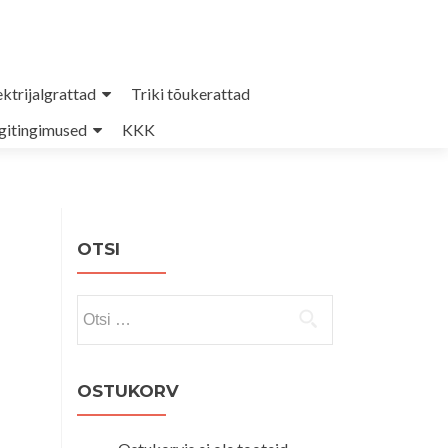
ektrijalgrattad
Triki tõukerattad
itingimused
KKK
OTSI
Otsi:
OSTUKORV