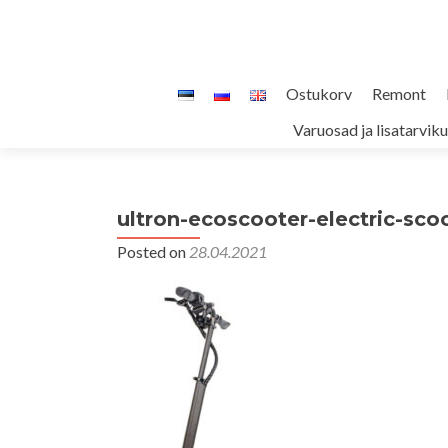
Skip
Ostukorv
Remont
to
Varuosad ja lisatarvik
content
ultron-ecoscooter-electric-sco
Posted on
28.04.2021