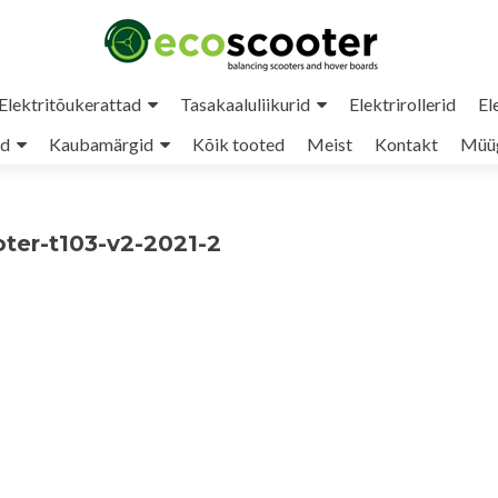
Elektritõukerattad
Tasakaaluliikurid
Elektrirollerid
El
ud
Kaubamärgid
Kõik tooted
Meist
Kontakt
Müüg
oter-t103-v2-2021-2