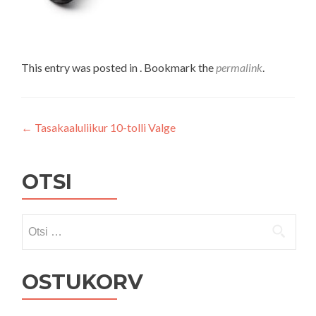
This entry was posted in . Bookmark the
permalink
.
Navigeerimine
←
Tasakaaluliikur 10-tolli Valge
OTSI
Otsi:
OSTUKORV