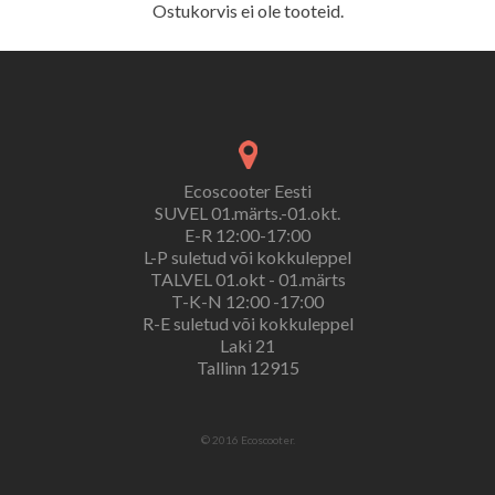
Ostukorvis ei ole tooteid.
Ecoscooter Eesti
SUVEL 01.märts.-01.okt.
E-R 12:00-17:00
L-P suletud või kokkuleppel
TALVEL 01.okt - 01.märts
T-K-N 12:00 -17:00
R-E suletud või kokkuleppel
Laki 21
Tallinn 12915
© 2016 Ecoscooter.