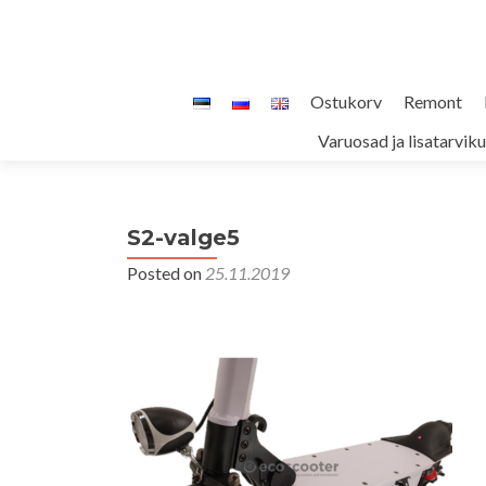
Skip
Ostukorv
Remont
to
Varuosad ja lisatarvik
content
S2-valge5
Posted on
25.11.2019