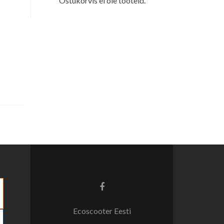
Ostukorvis ei ole tooteid.
Facebook
link
Ecoscooter Eesti