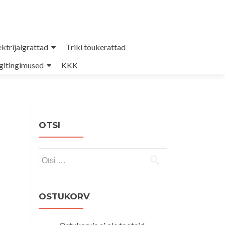
ektrijalgrattad
Triki tõukerattad
itingimused
KKK
OTSI
Otsi:
OSTUKORV