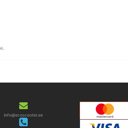
nk
.
info@ecoscooter.ee