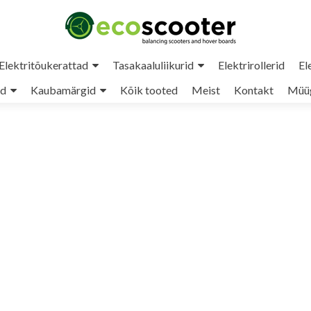
Elektritõukerattad
Tasakaaluliikurid
Elektrirollerid
El
ud
Kaubamärgid
Kõik tooted
Meist
Kontakt
Müüg