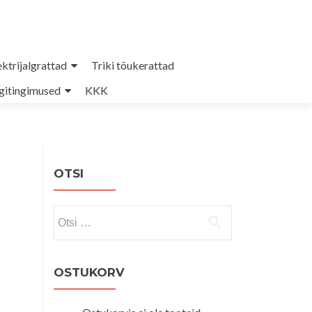
ektrijalgrattad
Triki tõukerattad
itingimused
KKK
OTSI
Otsi:
OSTUKORV