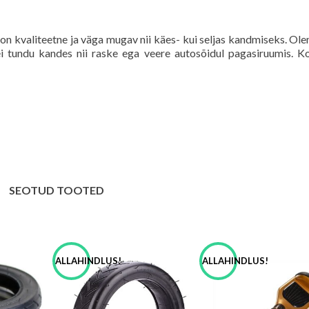
 on kvaliteetne ja väga mugav nii käes- kui seljas kandmiseks. Ol
 ei tundu kandes nii raske ega veere autosõidul pagasiruumis. K
SEOTUD TOOTED
ALLAHINDLUS!
ALLAHINDLUS!