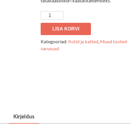
tasakaaluliikuri kaasaskandmiseks.
Kott
koos
tasakaaluliikuriga
LISA KORVI
ostes
Kategooriad:
Kotid ja katted
,
Muud tooted-
kogus
varuosad
Kirjeldus