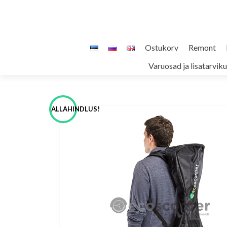
Skip
Ostukorv
Remont
to
Varuosad ja lisatarvik
content
ALLAHINDLUS!