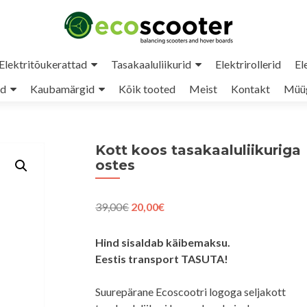
Elektritõukerattad
Tasakaaluliikurid
Elektrirollerid
El
ud
Kaubamärgid
Kõik tooted
Meist
Kontakt
Müüg
Kott koos tasakaaluliikuriga
ostes
Algne
Praegune
39,00
€
20,00
€
hind
hind
oli:
on:
Hind sisaldab käibemaksu.
39,00€.
20,00€.
Eestis transport TASUTA!
Suurepärane Ecoscootri logoga seljakott