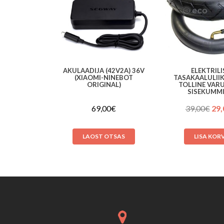
AKULAADIJA (42V2A) 36V
ELEKTRILI
(XIAOMI-NINEBOT
TASAKAALULIIK
ORIGINAL)
TOLLINE VAR
SISEKUMM
Alg
69,00
€
39,00
€
29,
hin
oli:
LAOST OTSAS
LISA KOR
39,