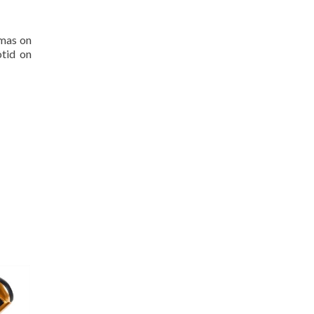
emas on
otid on