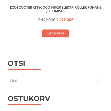
ECOSCOOTER CITYCOCO M8-20 ELEKTRIROLLER PUNANE
(TELLIMISEL)
Algne
Praegune
2 499,00
€
2 199,00
€
hind
hind
oli:
on:
LISA KORVI
2 499,00€.
2 199,00€.
OTSI
Otsi:
OSTUKORV