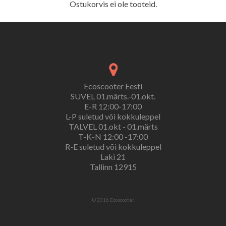
Ostukorvis ei ole tooteid.
Ecoscooter Eesti
SUVEL 01.märts.-01.okt.
E-R 12:00-17:00
L-P suletud või kokkuleppel
TALVEL 01.okt - 01.märts
T-K-N 12:00 -17:00
R-E suletud või kokkuleppel
Laki 21
Tallinn 12915
© 2016 Ecoscooter.