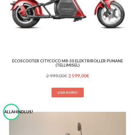
ECOSCOOTER CITYCOCO M8-30 ELEKTRIROLLER PUNANE
(TELLIMISEL)
Algne
Praegune
2 999,00
€
2 599,00
€
hind
hind
oli:
on:
LISA KORVI
2 999,00€.
2 599,00€.
ALLAHINDLUS!