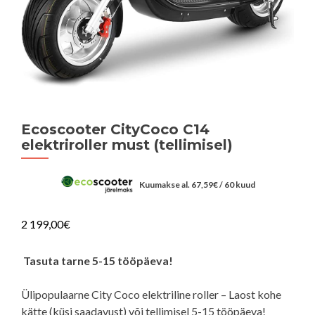
Ecoscooter CityCoco C14
elektriroller must (tellimisel)
Kuumakse al.
67,59
€
/ 60 kuud
2 199,00
€
Tasuta tarne 5-15 tööpäeva!
Ülipopulaarne City Coco elektriline roller – Laost kohe
kätte (küsi saadavust) või tellimisel 5-15 tööpäeva!