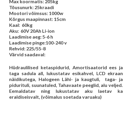
Max koormatis: 205kg
Tõusunurk: 25kraadi
Mootori võimsus: 1000w
Kõrgus maapinnast: 15cm
Kaal: 60kg
Aku: 60V 20Ah Li-ion
Laadimise aeg: 5-6 h
Laadimise pinge:100-240 v
Rehvid: 225/55-8
Värvid saadaval:
Hüdraulilised ketaspidurid, Amortisaatorid ees ja
taga sadula all, lukustatav esikahvel, LCD ekraan
näidikutega, Halogeen Lähi- ja kaugtuli, taga- ja
pidurituli, suunatuled, Tahavaate peeglid, alu veljed.
Eemaldatav ning lukustatav aku laetav ka
eraldiseisvalt, (võimalus soetada varuaku)