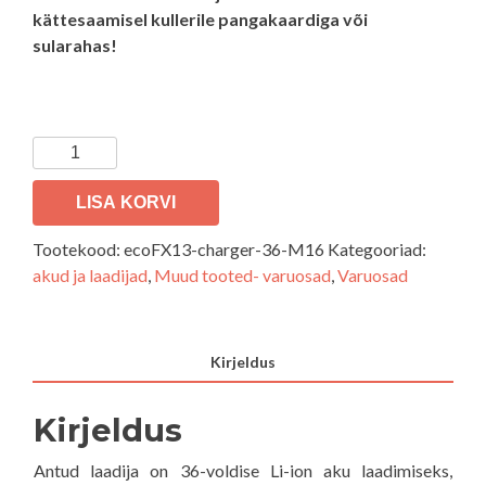
kättesaamisel kullerile pangakaardiga või
sularahas!
Akulaadija
Li-
ion
LISA KORVI
(42V2A-
Tootekood:
ecoFX13-charger-36-M16
Kategooriad:
M16)
akud ja laadijad
,
Muud tooted- varuosad
,
Varuosad
36V
elektritõukerattale
kogus
Kirjeldus
Kirjeldus
Antud laadija on 36-voldise Li-ion aku laadimiseks,