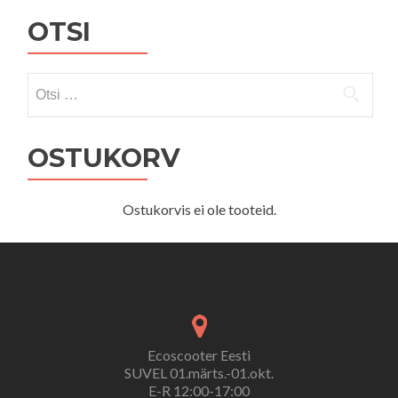
OTSI
Otsi:
OSTUKORV
Ostukorvis ei ole tooteid.
Ecoscooter Eesti
SUVEL 01.märts.-01.okt.
E-R 12:00-17:00