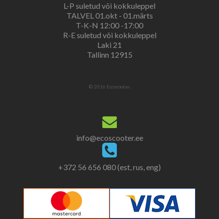
L-P suletud või kokkuleppel
TALVEL 01.okt - 01.märts
T-K-N 12:00 -17:00
R-E suletud või kokkuleppel
Laki 21
Tallinn 12915
© 2016 Ecoscooter.
info@ecoscooter.ee
+372 56 656 080 (est, rus, eng)