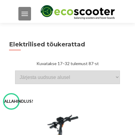
TOGGLE NAVIGATION
Elektrilised tõukerattad
Sorditud
Kuvatakse 17–32 tulemust 87-st
uusimate
järgi
ALLAHINDLUS!