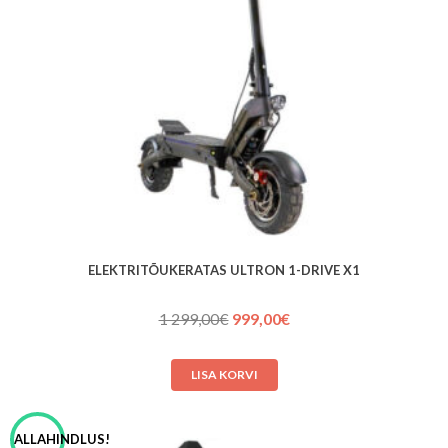
ELEKTRITÕUKERATAS ULTRON 1-DRIVE X1
Algne
Praegune
1 299,00
€
999,00
€
hind
hind
oli:
on:
LISA KORVI
1 299,00€.
999,00€.
ALLAHINDLUS!