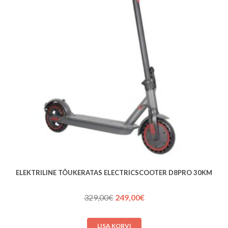
ELEKTRILINE TÕUKERATAS ELECTRICSCOOTER D8PRO 30KM
Algne
Praegune
329,00
€
249,00
€
hind
hind
oli:
on:
LISA KORVI
329,00€.
249,00€.