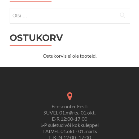
Otsi:
OSTUKORV
Ostukorvis ei ole tooteid.
Ecoscooter Eesti
SUVEL 01.märts.-01.okt.
E-R 12:00-17:00
L-P suletud või kokkuleppel
TALVEL 01.okt - 01.märts
T-K-N 12:00 -17:00