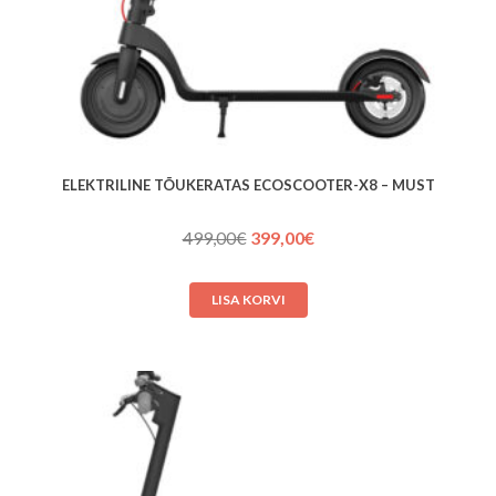
ELEKTRILINE TÕUKERATAS ECOSCOOTER-X8 – MUST
Algne
Praegune
499,00
€
399,00
€
hind
hind
oli:
on:
LISA KORVI
499,00€.
399,00€.