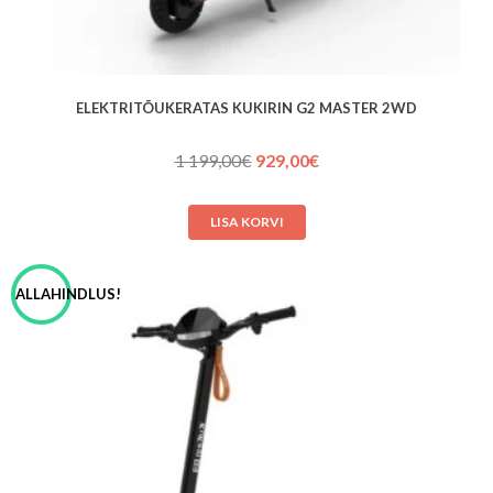
ELEKTRITÕUKERATAS KUKIRIN G2 MASTER 2WD
Algne
Praegune
1 199,00
€
929,00
€
hind
hind
oli:
on:
LISA KORVI
1 199,00€.
929,00€.
ALLAHINDLUS!