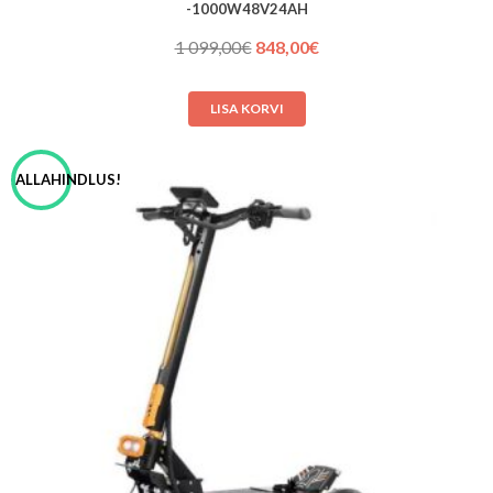
-1000W48V24AH
Algne
Praegune
1 099,00
€
848,00
€
hind
hind
oli:
on:
LISA KORVI
1 099,00€.
848,00€.
ALLAHINDLUS!