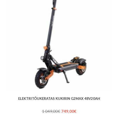
ELEKTRITÕUKERATAS KUKIRIN G2MAX 48V20AH
Algne
Praegune
1 049,00
€
749,00
€
hind
hind