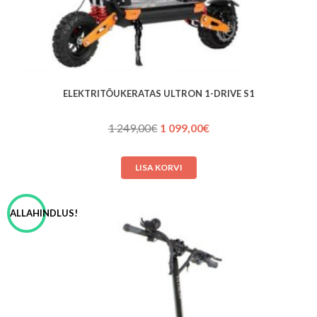
ELEKTRITÕUKERATAS ULTRON 1-DRIVE S1
Algne
Praegune
1 249,00
€
1 099,00
€
hind
hind
oli:
on:
LISA KORVI
1 249,00€.
1 099,00€.
ALLAHINDLUS!