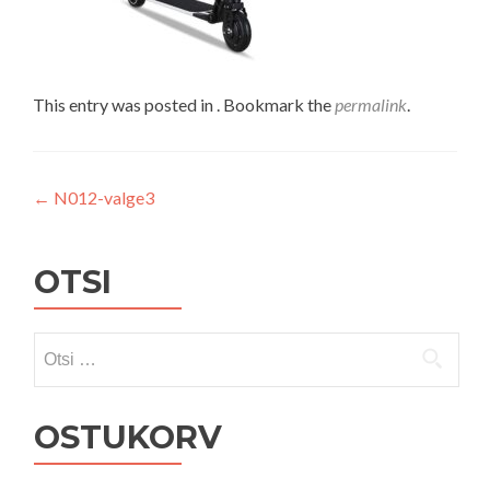
This entry was posted in . Bookmark the
permalink
.
Navigeerimine
←
N012-valge3
OTSI
Otsi:
OSTUKORV