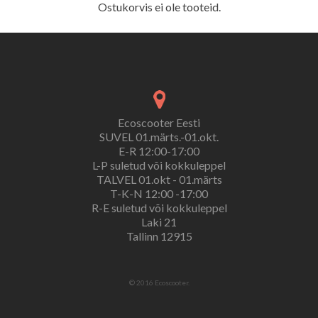
Ostukorvis ei ole tooteid.
Ecoscooter Eesti
SUVEL 01.märts.-01.okt.
E-R 12:00-17:00
L-P suletud või kokkuleppel
TALVEL 01.okt - 01.märts
T-K-N 12:00 -17:00
R-E suletud või kokkuleppel
Laki 21
Tallinn 12915
© 2016 Ecoscooter.