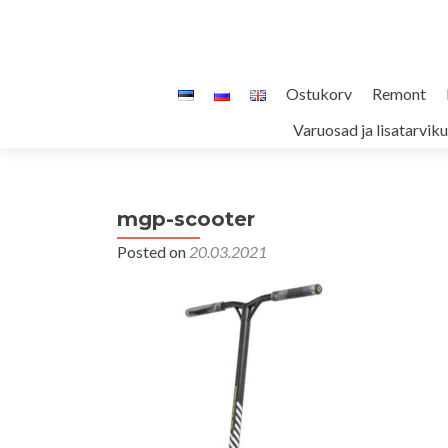
Skip
Ostukorv
Remont
to
Varuosad ja lisatarvik
content
mgp-scooter
Posted on
20.03.2021