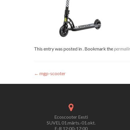
This entry was posted in . Bookmark the
permali
Navigeerimine
←
mgp-scooter
Ecoscooter Eesti
SUVEL 01.märts.-01.okt.
E-R 12:00-17:00