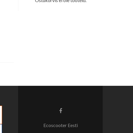
Ostukorvis ei ole tooteid.
Facebook
link
Ecoscooter Eesti