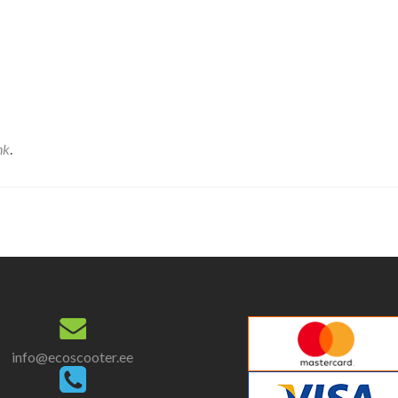
nk
.
info@ecoscooter.ee