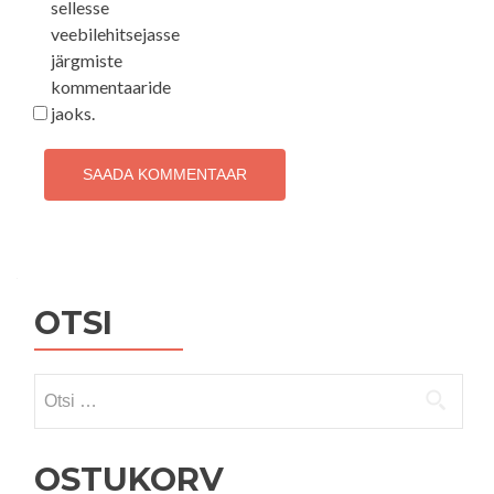
sellesse
veebilehitsejasse
järgmiste
kommentaaride
jaoks.
OTSI
Otsi:
OSTUKORV