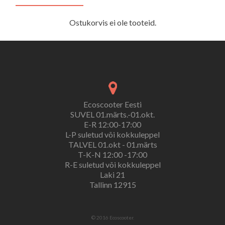
Ostukorvis ei ole tooteid.
Ecoscooter Eesti
SUVEL 01.märts.-01.okt.
E-R 12:00-17:00
L-P suletud või kokkuleppel
TALVEL 01.okt - 01.märts
T-K-N 12:00 -17:00
R-E suletud või kokkuleppel
Laki 21
Tallinn 12915
© 2016 Ecoscooter.