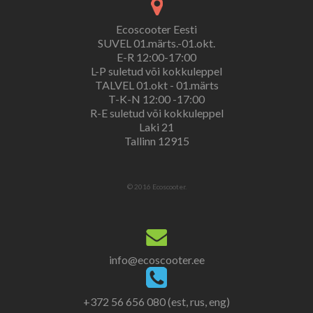
Ecoscooter Eesti
SUVEL 01.märts.-01.okt.
E-R 12:00-17:00
L-P suletud või kokkuleppel
TALVEL 01.okt - 01.märts
T-K-N 12:00 -17:00
R-E suletud või kokkuleppel
Laki 21
Tallinn 12915
© 2016 Ecoscooter.
info@ecoscooter.ee
+372 56 656 080 (est, rus, eng)