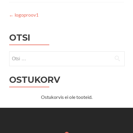
Navigeerimine
←
logoproov1
OTSI
Otsi:
OSTUKORV
Ostukorvis ei ole tooteid.