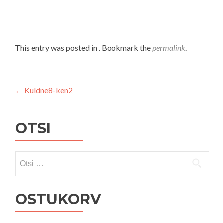
This entry was posted in . Bookmark the
permalink
.
Navigeerimine
←
Kuldne8-ken2
OTSI
Otsi:
OSTUKORV