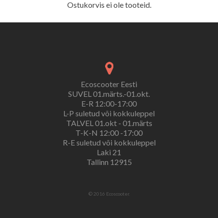
Ostukorvis ei ole tooteid.
Ecoscooter Eesti
SUVEL 01.märts.-01.okt.
E-R 12:00-17:00
L-P suletud või kokkuleppel
TALVEL 01.okt - 01.märts
T-K-N 12:00 -17:00
R-E suletud või kokkuleppel
Laki 21
Tallinn 12915
© 2016 Ecoscooter.