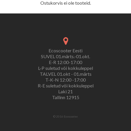
Ostukorvis ei ole tooteid.
Ecoscooter Eesti
SUVEL 01.märts.-01.okt.
E-R 12:00-17:00
L-P suletud või kokkuleppel
TALVEL 01.okt - 01.märts
T-K-N 12:00 -17:00
R-E suletud või kokkuleppel
Laki 21
Tallinn 12915
© 2016 Ecoscooter.