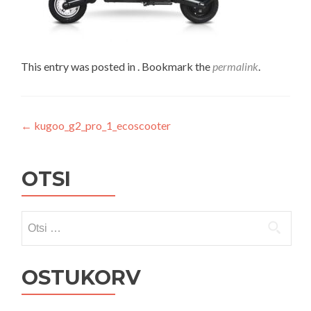
This entry was posted in . Bookmark the
permalink
.
Navigeerimine
←
kugoo_g2_pro_1_ecoscooter
OTSI
Otsi:
OSTUKORV