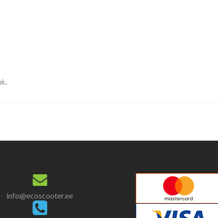
nk
.
info@ecoscooter.ee