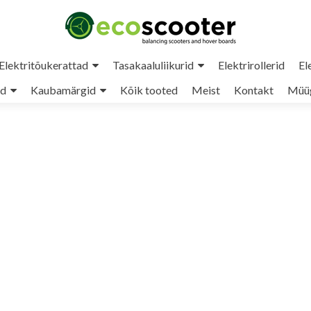
Elektritõukerattad
Tasakaaluliikurid
Elektrirollerid
El
ud
Kaubamärgid
Kõik tooted
Meist
Kontakt
Müüg