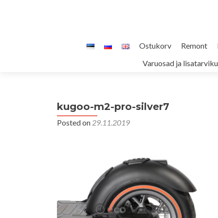
Skip
Ostukorv
Remont
to
Varuosad ja lisatarvik
content
kugoo-m2-pro-silver7
Posted on
29.11.2019