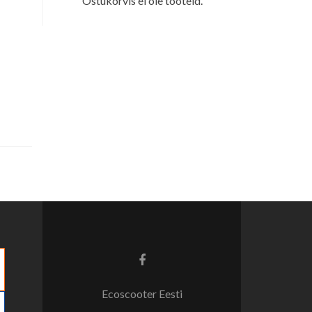
Ostukorvis ei ole tooteid.
Facebook
link
Ecoscooter Eesti