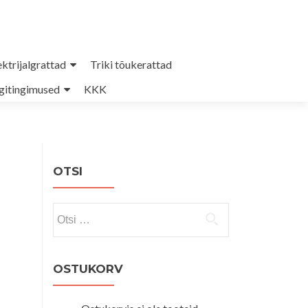
ektrijalgrattad
Triki tõukerattad
itingimused
KKK
OTSI
Otsi:
OSTUKORV