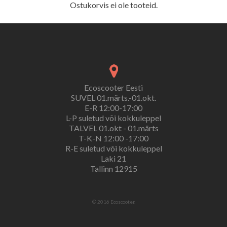
Ostukorvis ei ole tooteid.
Ecoscooter Eesti
SUVEL 01.märts.-01.okt.
E-R 12:00-17:00
L-P suletud või kokkuleppel
TALVEL 01.okt - 01.märts
T-K-N 12:00 -17:00
R-E suletud või kokkuleppel
Laki 21
Tallinn 12915
© 2016 Ecoscooter.