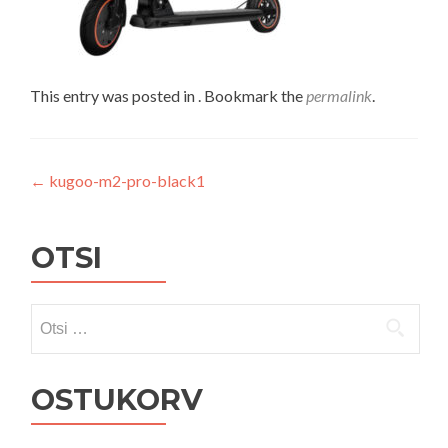
This entry was posted in . Bookmark the
permalink
.
Navigeerimine
←
kugoo-m2-pro-black1
OTSI
Otsi:
OSTUKORV