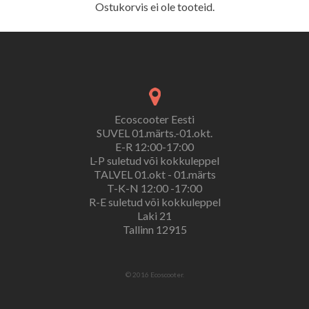
Ostukorvis ei ole tooteid.
Ecoscooter Eesti
SUVEL 01.märts.-01.okt.
E-R 12:00-17:00
L-P suletud või kokkuleppel
TALVEL 01.okt - 01.märts
T-K-N 12:00 -17:00
R-E suletud või kokkuleppel
Laki 21
Tallinn 12915
© 2016 Ecoscooter.