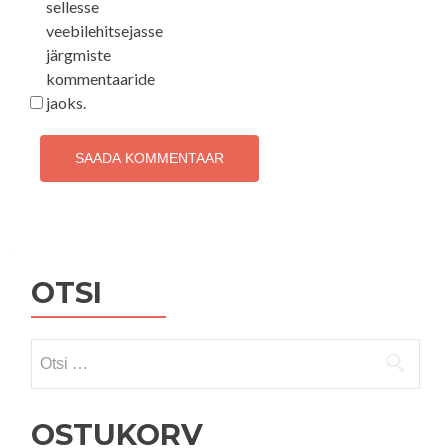
sellesse
veebilehitsejasse
järgmiste
kommentaaride
jaoks.
OTSI
Otsi:
OSTUKORV