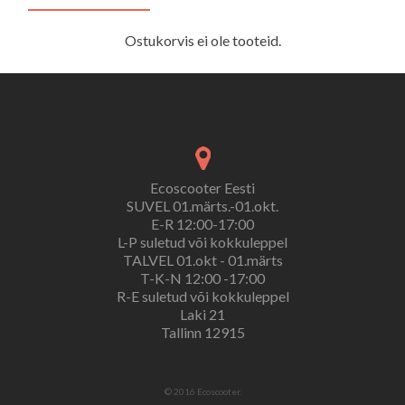
Ostukorvis ei ole tooteid.
Ecoscooter Eesti
SUVEL 01.märts.-01.okt.
E-R 12:00-17:00
L-P suletud või kokkuleppel
TALVEL 01.okt - 01.märts
T-K-N 12:00 -17:00
R-E suletud või kokkuleppel
Laki 21
Tallinn 12915
© 2016 Ecoscooter.