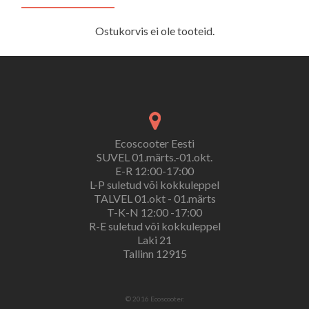
Ostukorvis ei ole tooteid.
Ecoscooter Eesti
SUVEL 01.märts.-01.okt.
E-R 12:00-17:00
L-P suletud või kokkuleppel
TALVEL 01.okt - 01.märts
T-K-N 12:00 -17:00
R-E suletud või kokkuleppel
Laki 21
Tallinn 12915
© 2016 Ecoscooter.