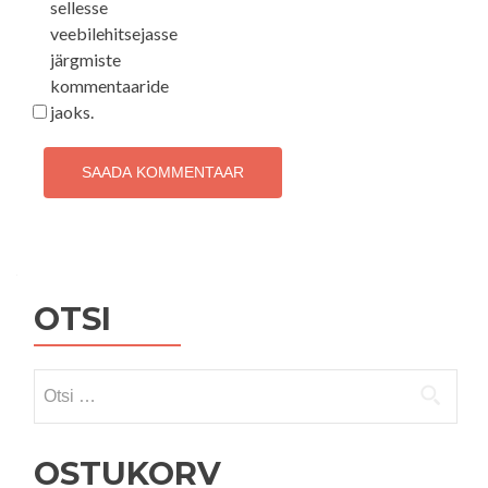
sellesse
veebilehitsejasse
järgmiste
kommentaaride
jaoks.
OTSI
Otsi:
OSTUKORV