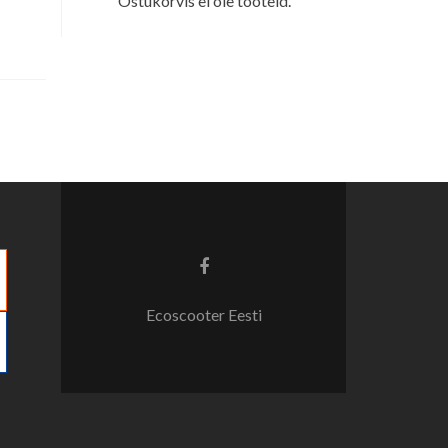
Ostukorvis ei ole tooteid.
Facebook
link
Ecoscooter Eesti