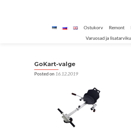
Skip
Ostukorv
Remont
to
Varuosad ja lisatarvik
content
GoKart-valge
Posted on
16.12.2019