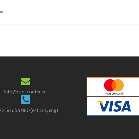
nk
.
info@ecoscooter.ee
2 56 656 080 (est, rus, eng)