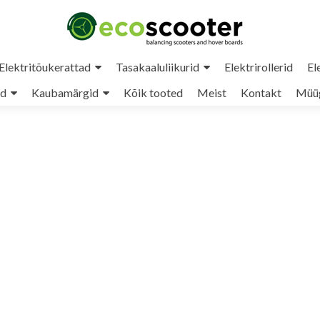
Elektritõukerattad
Tasakaaluliikurid
Elektrirollerid
El
ud
Kaubamärgid
Kõik tooted
Meist
Kontakt
Müüg