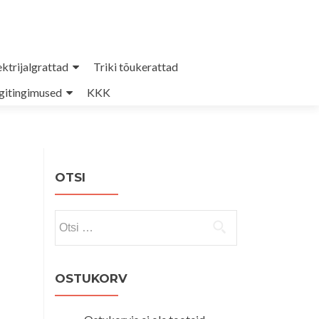
ektrijalgrattad
Triki tõukerattad
itingimused
KKK
OTSI
Otsi:
OSTUKORV