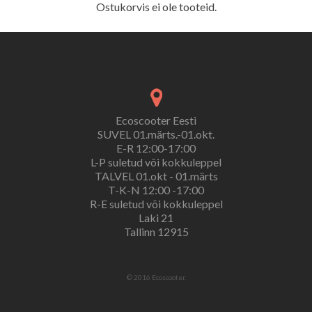
Ostukorvis ei ole tooteid.
Ecoscooter Eesti
SUVEL 01.märts.-01.okt.
E-R 12:00-17:00
L-P suletud või kokkuleppel
TALVEL 01.okt - 01.märts
T-K-N 12:00 -17:00
R-E suletud või kokkuleppel
Laki 21
Tallinn 12915
© 2016 Ecoscooter.