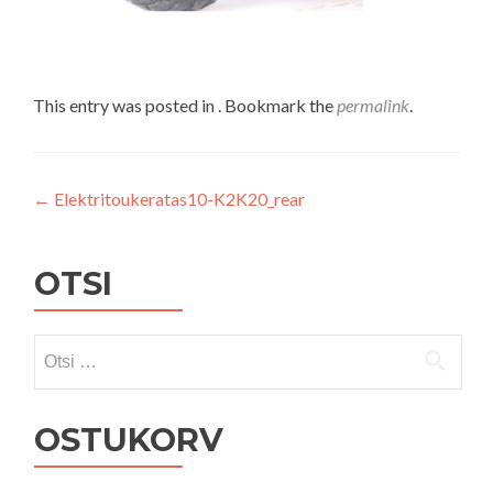
This entry was posted in . Bookmark the
permalink
.
Navigeerimine
←
Elektritoukeratas10-K2K20_rear
OTSI
Otsi:
OSTUKORV