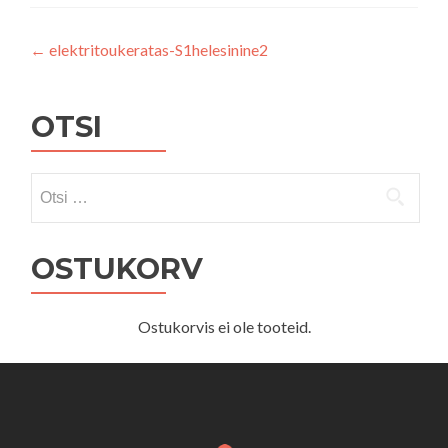
Navigeerimine
←
elektritoukeratas-S1helesinine2
OTSI
Otsi:
OSTUKORV
Ostukorvis ei ole tooteid.