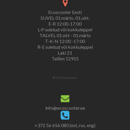
Ecoscooter Eesti
SUVEL 01.märts.-01.okt.
E-R 12:00-17:00
L-P suletud või kokkuleppel
TALVEL 01.okt - 01.märts
T-K-N 12:00 -17:00
R-E suletud või kokkuleppel
Laki 21
Tallinn 12915
© 2016 Ecoscooter.
info@ecoscooter.ee
+372 56 656 080 (est, rus, eng)