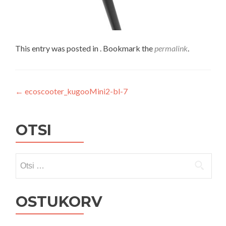
This entry was posted in . Bookmark the
permalink
.
Navigeerimine
←
ecoscooter_kugooMini2-bl-7
OTSI
Otsi:
OSTUKORV