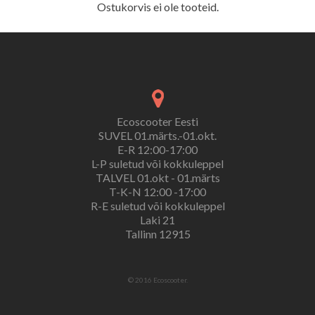
Ostukorvis ei ole tooteid.
Ecoscooter Eesti
SUVEL 01.märts.-01.okt.
E-R 12:00-17:00
L-P suletud või kokkuleppel
TALVEL 01.okt - 01.märts
T-K-N 12:00 -17:00
R-E suletud või kokkuleppel
Laki 21
Tallinn 12915
© 2016 Ecoscooter.