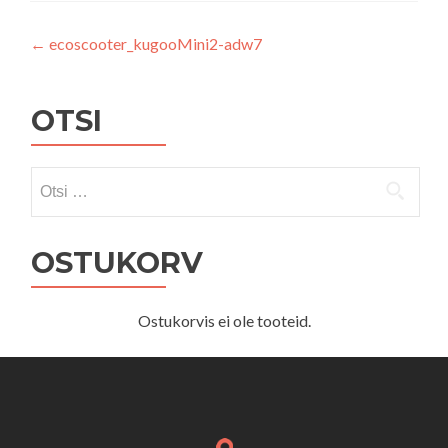
Navigeerimine
←
ecoscooter_kugooMini2-adw7
OTSI
Otsi:
OSTUKORV
Ostukorvis ei ole tooteid.