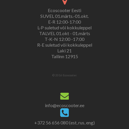
Ecoscooter Eesti
SUVEL 01.märts.-01.okt.
E-R 12:00-17:00
L-P suletud või kokkuleppel
TALVEL 01.okt - 01.märts
T-K-N 12:00 -17:00
R-E suletud või kokkuleppel
Laki 21
Tallinn 12915
© 2016 Ecoscooter.
info@ecoscooter.ee
+372 56 656 080 (est, rus, eng)