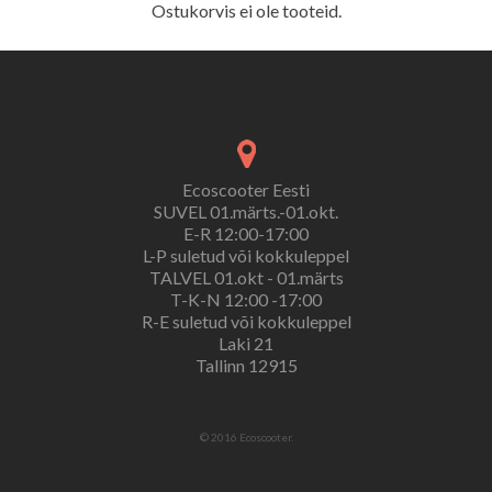
Ostukorvis ei ole tooteid.
Ecoscooter Eesti
SUVEL 01.märts.-01.okt.
E-R 12:00-17:00
L-P suletud või kokkuleppel
TALVEL 01.okt - 01.märts
T-K-N 12:00 -17:00
R-E suletud või kokkuleppel
Laki 21
Tallinn 12915
© 2016 Ecoscooter.