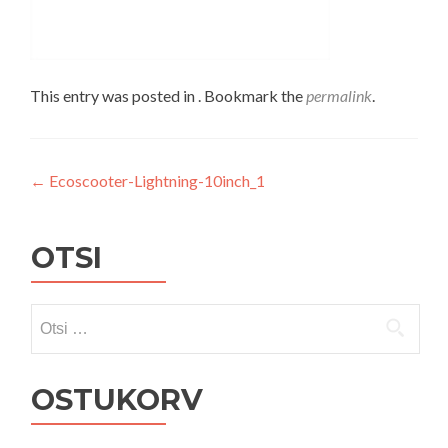
This entry was posted in . Bookmark the
permalink
.
Navigeerimine
←
Ecoscooter-Lightning-10inch_1
OTSI
Otsi:
OSTUKORV