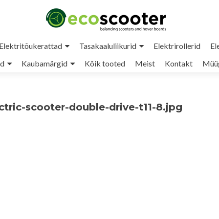
Elektritõukerattad
Tasakaaluliikurid
Elektrirollerid
El
ud
Kaubamärgid
Kõik tooted
Meist
Kontakt
Müüg
tric-scooter-double-drive-t11-8.jpg