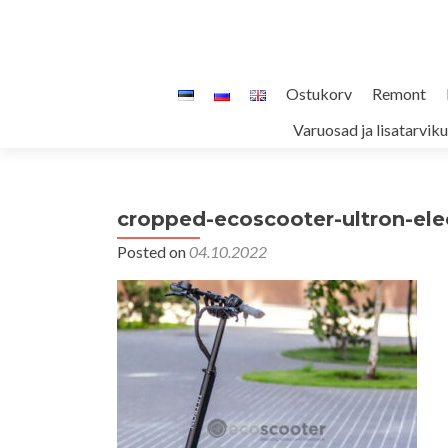
Skip
Ostukorv
Remont
to
Varuosad ja lisatarvik
content
cropped-ecoscooter-ultron-elec
Posted on
04.10.2022