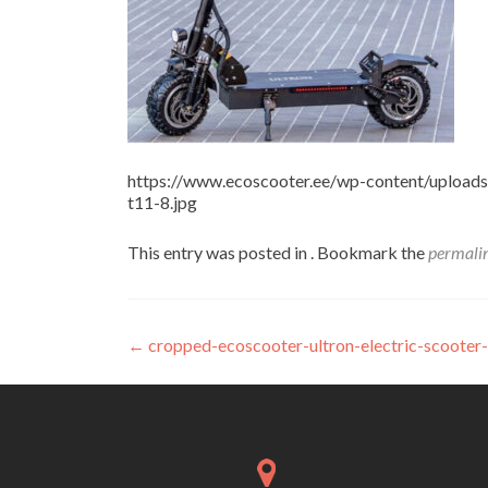
https://www.ecoscooter.ee/wp-content/uploads
t11-8.jpg
This entry was posted in . Bookmark the
permali
Navigeerimine
←
cropped-ecoscooter-ultron-electric-scooter-