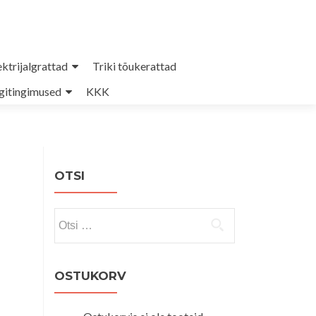
ektrijalgrattad
Triki tõukerattad
itingimused
KKK
OTSI
Otsi:
OSTUKORV