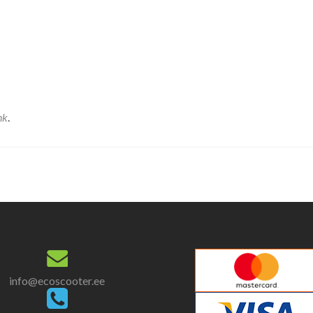
nk
.
info@ecoscooter.ee