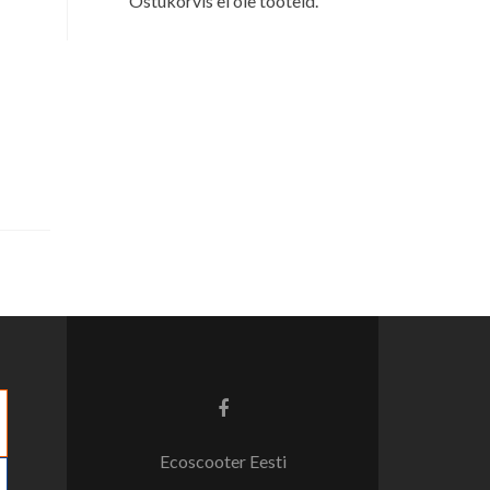
Ostukorvis ei ole tooteid.
Facebook
link
Ecoscooter Eesti