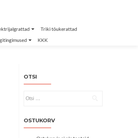
ektrijalgrattad
Triki tõukerattad
itingimused
KKK
OTSI
Otsi:
OSTUKORV