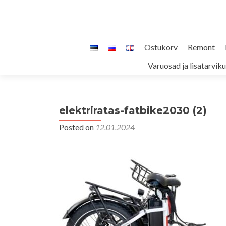
Skip
Ostukorv
Remont
to
Varuosad ja lisatarvik
content
elektriratas-fatbike2030 (2)
Posted on
12.01.2024