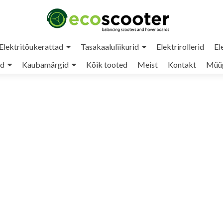
Elektritõukerattad
Tasakaaluliikurid
Elektrirollerid
El
ud
Kaubamärgid
Kõik tooted
Meist
Kontakt
Müüg