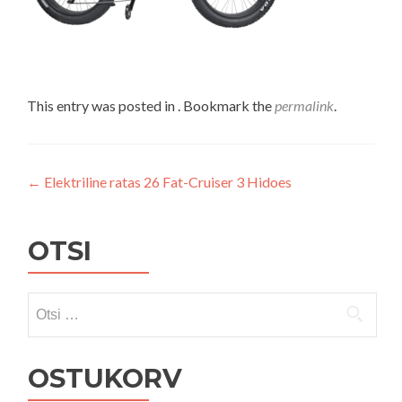
This entry was posted in . Bookmark the
permalink
.
Navigeerimine
←
Elektriline ratas 26 Fat-Cruiser 3 Hidoes
OTSI
Otsi:
OSTUKORV