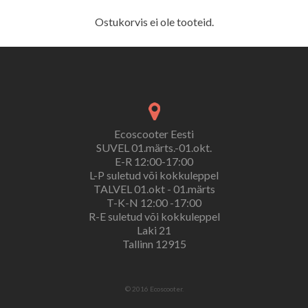
Ostukorvis ei ole tooteid.
Ecoscooter Eesti
SUVEL 01.märts.-01.okt.
E-R 12:00-17:00
L-P suletud või kokkuleppel
TALVEL 01.okt - 01.märts
T-K-N 12:00 -17:00
R-E suletud või kokkuleppel
Laki 21
Tallinn 12915
© 2016 Ecoscooter.