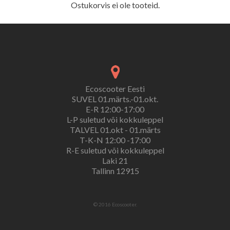
Ostukorvis ei ole tooteid.
Ecoscooter Eesti
SUVEL 01.märts.-01.okt.
E-R 12:00-17:00
L-P suletud või kokkuleppel
TALVEL 01.okt - 01.märts
T-K-N 12:00 -17:00
R-E suletud või kokkuleppel
Laki 21
Tallinn 12915
© 2016 Ecoscooter.