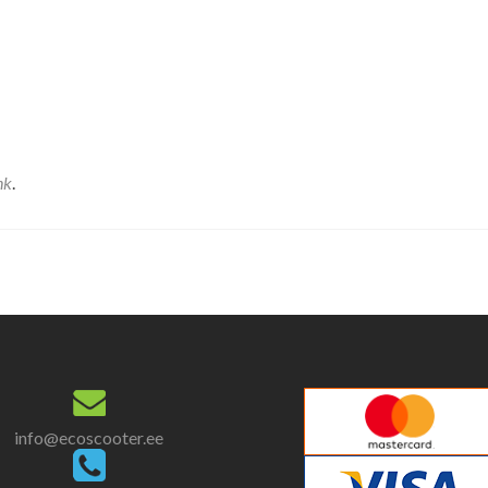
nk
.
info@ecoscooter.ee