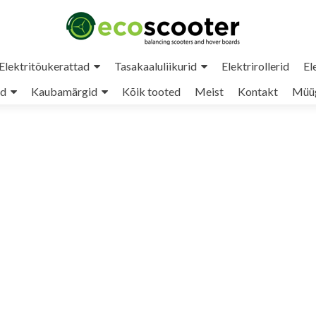
Elektritõukerattad
Tasakaaluliikurid
Elektrirollerid
El
ud
Kaubamärgid
Kõik tooted
Meist
Kontakt
Müüg