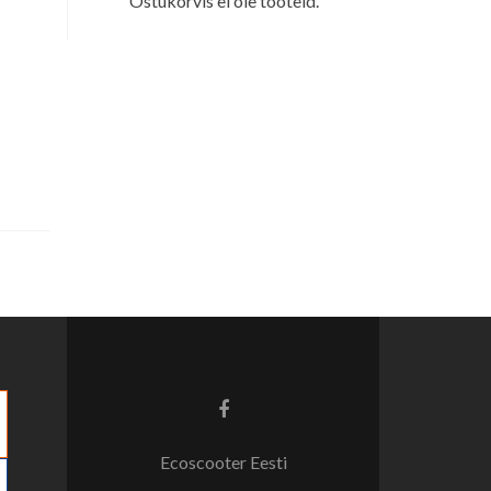
Ostukorvis ei ole tooteid.
Facebook
link
Ecoscooter Eesti