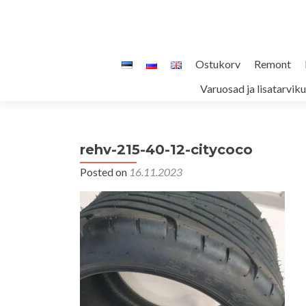
Skip
Ostukorv
Remont
to
Varuosad ja lisatarvik
content
rehv-215-40-12-citycoco
Posted on
16.11.2023