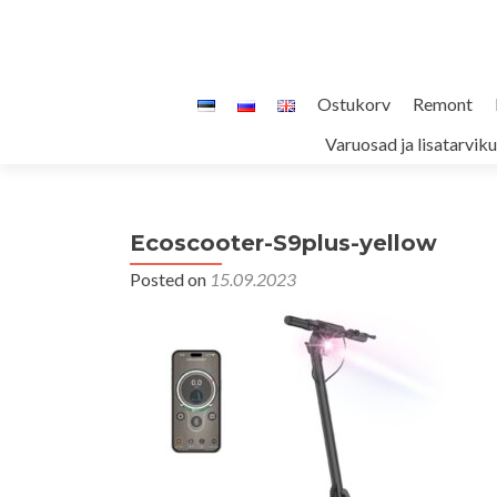
Skip
Ostukorv
Remont
to
Varuosad ja lisatarvik
content
Ecoscooter-S9plus-yellow
Posted on
15.09.2023