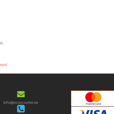
nk
.
must
info@ecoscooter.ee