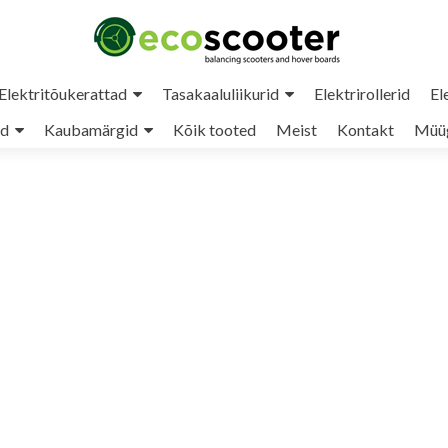
Elektritõukerattad
Tasakaaluliikurid
Elektrirollerid
El
ud
Kaubamärgid
Kõik tooted
Meist
Kontakt
Müüg