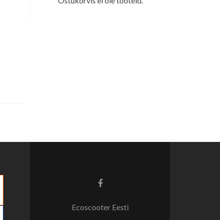
Ostukorvis ei ole tooteid.
Facebook
link
Ecoscooter Eesti