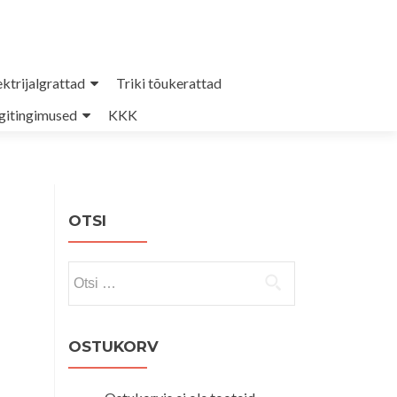
ektrijalgrattad
Triki tõukerattad
itingimused
KKK
OTSI
Otsi:
OSTUKORV