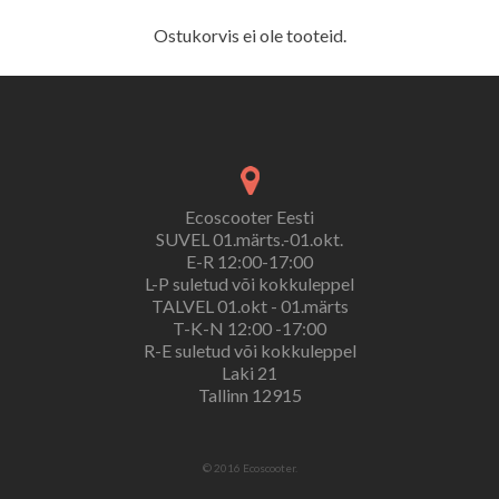
Ostukorvis ei ole tooteid.
Ecoscooter Eesti
SUVEL 01.märts.-01.okt.
E-R 12:00-17:00
L-P suletud või kokkuleppel
TALVEL 01.okt - 01.märts
T-K-N 12:00 -17:00
R-E suletud või kokkuleppel
Laki 21
Tallinn 12915
© 2016 Ecoscooter.