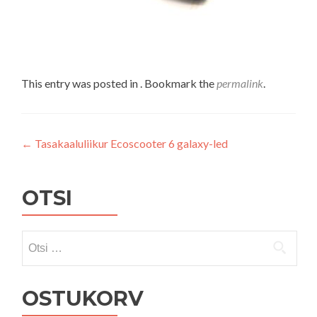
This entry was posted in . Bookmark the
permalink
.
Navigeerimine
←
Tasakaaluliikur Ecoscooter 6 galaxy-led
OTSI
Otsi:
OSTUKORV