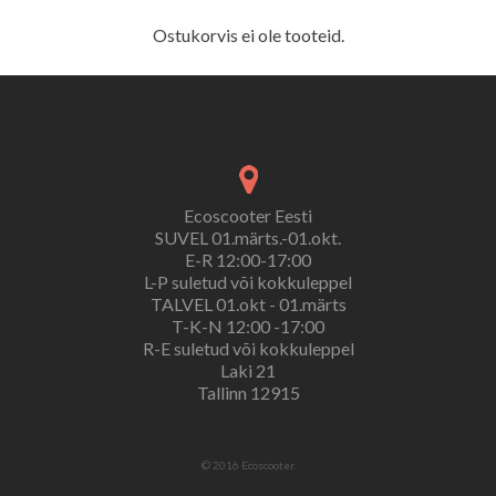
Ostukorvis ei ole tooteid.
Ecoscooter Eesti
SUVEL 01.märts.-01.okt.
E-R 12:00-17:00
L-P suletud või kokkuleppel
TALVEL 01.okt - 01.märts
T-K-N 12:00 -17:00
R-E suletud või kokkuleppel
Laki 21
Tallinn 12915
© 2016 Ecoscooter.