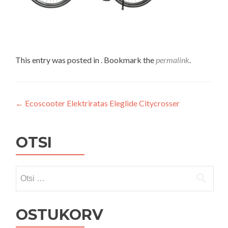
This entry was posted in . Bookmark the
permalink
.
Navigeerimine
←
Ecoscooter Elektriratas Eleglide Citycrosser
OTSI
Otsi:
OSTUKORV