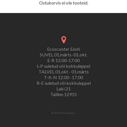
Ostukorvis ei ole tooteid.
Ecoscooter Eesti
SUVEL 01.märts.-01.okt.
E-R 12:00-17:00
L-P suletud või kokkuleppel
TALVEL 01.okt - 01.märts
T-K-N 12:00 -17:00
R-E suletud või kokkuleppel
Laki 21
Tallinn 12915
© 2016 Ecoscooter.