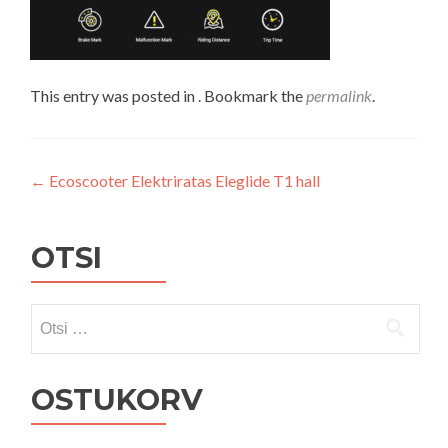
This entry was posted in . Bookmark the
permalink
.
Navigeerimine
←
Ecoscooter Elektriratas Eleglide T1 hall
OTSI
Otsi:
OSTUKORV