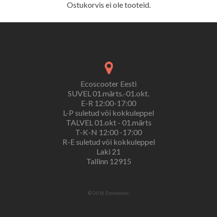
Ostukorvis ei ole tooteid.
Ecoscooter Eesti
SUVEL 01.märts.-01.okt.
E-R 12:00-17:00
L-P suletud või kokkuleppel
TALVEL 01.okt - 01.märts
T-K-N 12:00 -17:00
R-E suletud või kokkuleppel
Laki 21
Tallinn 12915
© 2016 Ecoscooter.