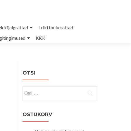
ektrijalgrattad
Triki tõukerattad
itingimused
KKK
OTSI
Otsi:
OSTUKORV