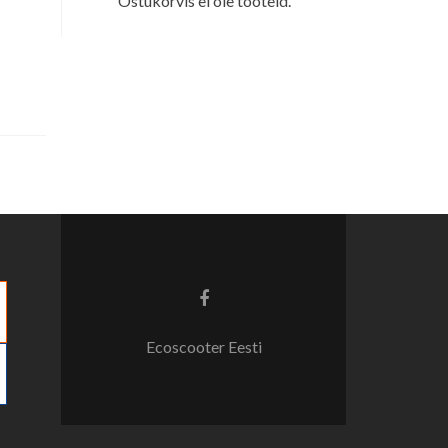
Ostukorvis ei ole tooteid.
Facebook
link
Ecoscooter Eesti