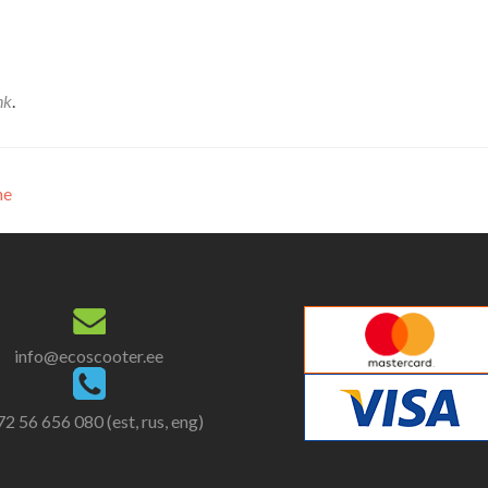
nk
.
ne
info@ecoscooter.ee
2 56 656 080 (est, rus, eng)