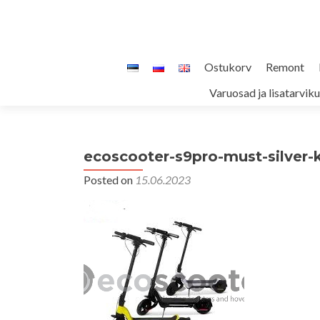
Skip
Ostukorv
Remont
to
Varuosad ja lisatarvik
content
ecoscooter-s9pro-must-silver-
Posted on
15.06.2023