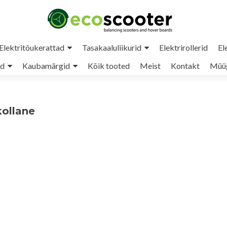
Elektritõukerattad
Tasakaaluliikurid
Elektrirollerid
El
ud
Kaubamärgid
Kõik tooted
Meist
Kontakt
Müüg
kollane