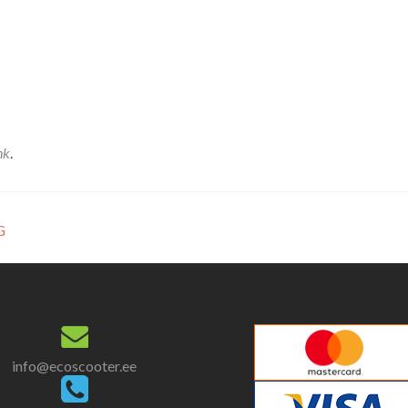
nk
.
G
info@ecoscooter.ee