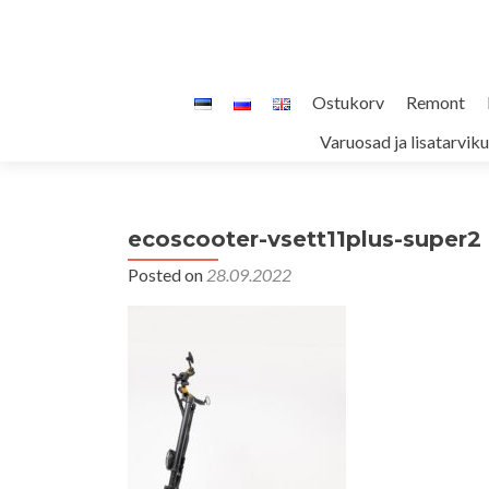
Skip
Ostukorv
Remont
to
Varuosad ja lisatarvik
content
ecoscooter-vsett11plus-super2
Posted on
28.09.2022