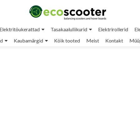
Elektritõukerattad
Tasakaaluliikurid
Elektrirollerid
El
ud
Kaubamärgid
Kõik tooted
Meist
Kontakt
Müüg