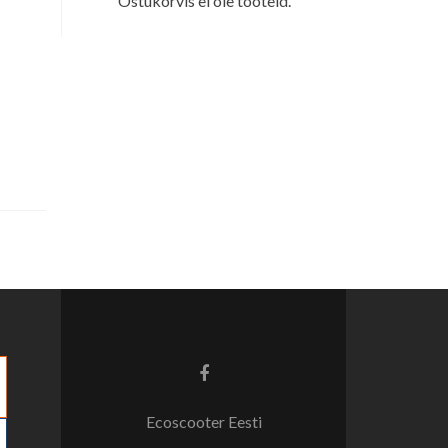
Ostukorvis ei ole tooteid.
Facebook
link
Ecoscooter Eesti