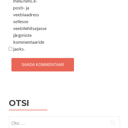
minu nimi, e-
posti- ja
veebiaadress
sellesse
veebilehitsejasse
järgmiste
kommentaaride
jaoks.
OTSI
Otsi: