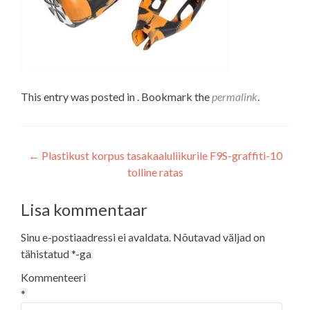
This entry was posted in . Bookmark the
permalink
.
Navigeerimine
←
Plastikust korpus tasakaaluliikurile F9S-graffiti-10
tolline ratas
Lisa kommentaar
Sinu e-postiaadressi ei avaldata.
Nõutavad väljad on
tähistatud
*
-ga
Kommenteeri
*