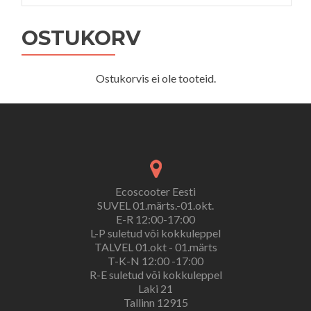
OSTUKORV
Ostukorvis ei ole tooteid.
Ecoscooter Eesti
SUVEL 01.märts.-01.okt.
E-R 12:00-17:00
L-P suletud või kokkuleppel
TALVEL 01.okt - 01.märts
T-K-N 12:00 -17:00
R-E suletud või kokkuleppel
Laki 21
Tallinn 12915