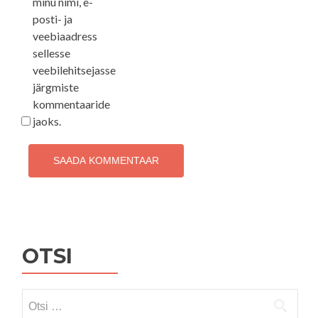
minu nimi, e-
posti- ja
veebiaadress
sellesse
veebilehitsejasse
järgmiste
kommentaaride
jaoks.
OTSI
Otsi: