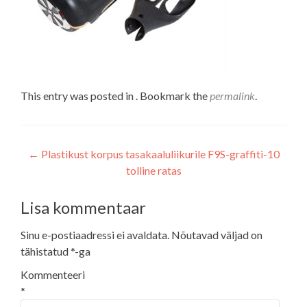
This entry was posted in . Bookmark the
permalink
.
Navigeerimine
←
Plastikust korpus tasakaaluliikurile F9S-graffiti-10
tolline ratas
Lisa kommentaar
Sinu e-postiaadressi ei avaldata.
Nõutavad väljad on
tähistatud
*
-ga
Kommenteeri
*