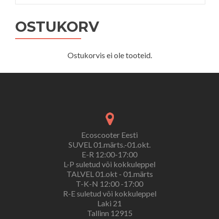
OSTUKORV
Ostukorvis ei ole tooteid.
Ecoscooter Eesti
SUVEL 01.märts.-01.okt.
E-R 12:00-17:00
L-P suletud või kokkuleppel
TALVEL 01.okt - 01.märts
T-K-N 12:00 -17:00
R-E suletud või kokkuleppel
Laki 21
Tallinn 12915