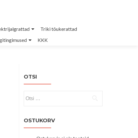
ektrijalgrattad
Triki tõukerattad
itingimused
KKK
OTSI
Otsi:
OSTUKORV