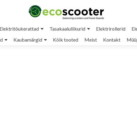
Elektritõukerattad
Tasakaaluliikurid
Elektrirollerid
El
ud
Kaubamärgid
Kõik tooted
Meist
Kontakt
Müüg