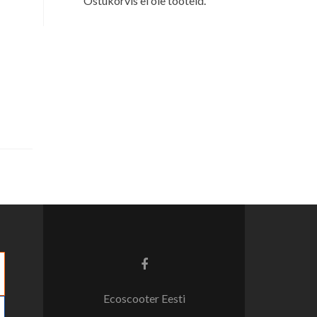
Ostukorvis ei ole tooteid.
Facebook
link
Ecoscooter Eesti