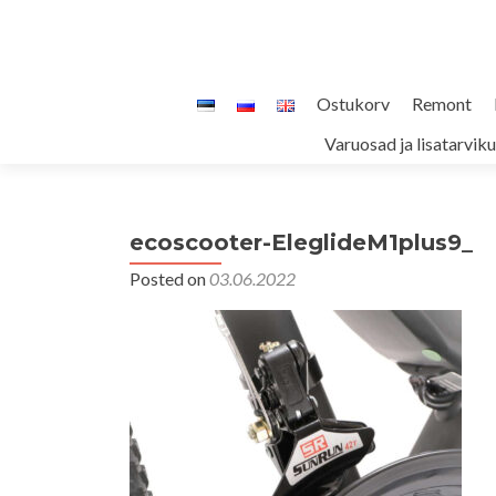
Skip
Ostukorv
Remont
to
Varuosad ja lisatarvik
content
ecoscooter-EleglideM1plus9_
Posted on
03.06.2022