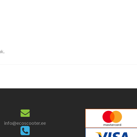
nk
.
info@ecoscooter.ee