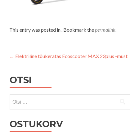
This entry was posted in . Bookmark the
permalink
.
Navigeerimine
←
Elektriline tõukeratas Ecoscooter MAX 23plus -must
OTSI
Otsi:
OSTUKORV