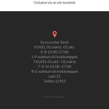
Ostukorvis ei ole tooteid.
Ecoscooter Eesti
SUVEL 01.märts.-01.okt.
E-R 12:00-17:00
L-P suletud või kokkuleppel
TALVEL 01.okt - 01.märts
T-K-N 12:00 -17:00
R-E suletud või kokkuleppel
Laki 21
Tallinn 12915
© 2016 Ecoscooter.