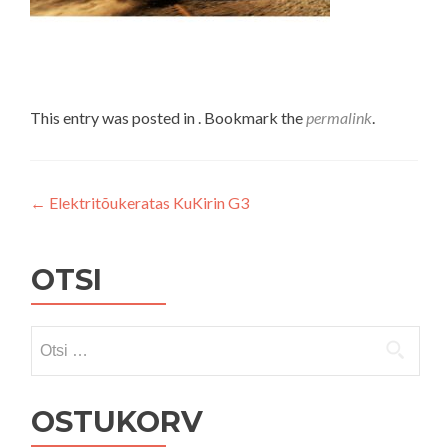
This entry was posted in . Bookmark the
permalink
.
Navigeerimine
←
Elektritõukeratas KuKirin G3
OTSI
Otsi:
OSTUKORV