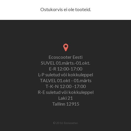
Ostukorvis ei ole tooteid.
Ecoscooter Eesti
SUVEL 01.märts.-01.okt.
E-R 12:00-17:00
L-P suletud või kokkuleppel
TALVEL 01.okt - 01.märts
T-K-N 12:00 -17:00
R-E suletud või kokkuleppel
Laki 21
Tallinn 12915
© 2016 Ecoscooter.