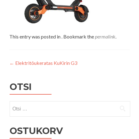
This entry was posted in . Bookmark the
permalink
.
Navigeerimine
←
Elektritõukeratas KuKirin G3
OTSI
Otsi:
OSTUKORV