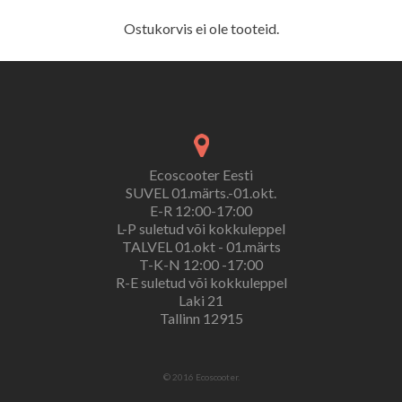
Ostukorvis ei ole tooteid.
Ecoscooter Eesti
SUVEL 01.märts.-01.okt.
E-R 12:00-17:00
L-P suletud või kokkuleppel
TALVEL 01.okt - 01.märts
T-K-N 12:00 -17:00
R-E suletud või kokkuleppel
Laki 21
Tallinn 12915
© 2016 Ecoscooter.