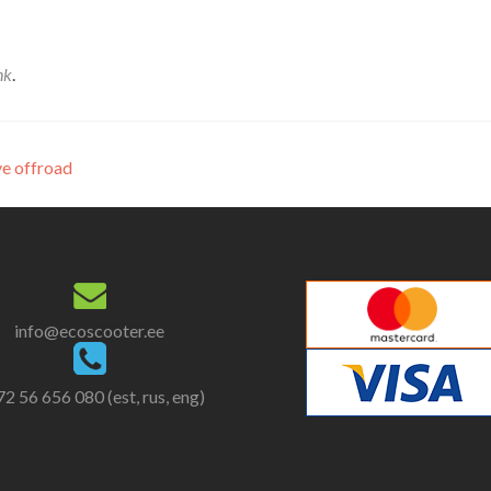
nk
.
e offroad
info@ecoscooter.ee
2 56 656 080 (est, rus, eng)