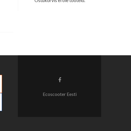
Ostukorvis ei ole tooteid.
Facebook
link
Ecoscooter Eesti