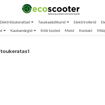
Elektritõukerattad
Tasakaaluliikurid
Elektrirollerid
El
ud
Kaubamärgid
Kõik tooted
Meist
Kontakt
Müüg
itoukeratas1