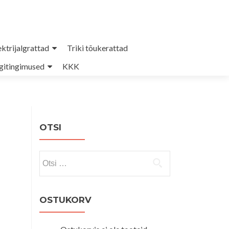
ektrijalgrattad
Triki tõukerattad
itingimused
KKK
OTSI
Otsi:
OSTUKORV