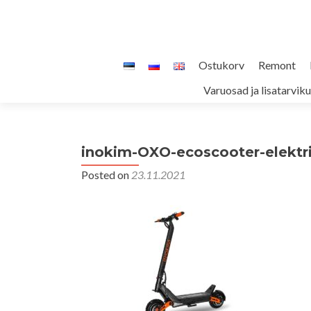
Skip
Ostukorv
Remont
to
Varuosad ja lisatarvik
content
inokim-OXO-ecoscooter-elektr
Posted on
23.11.2021