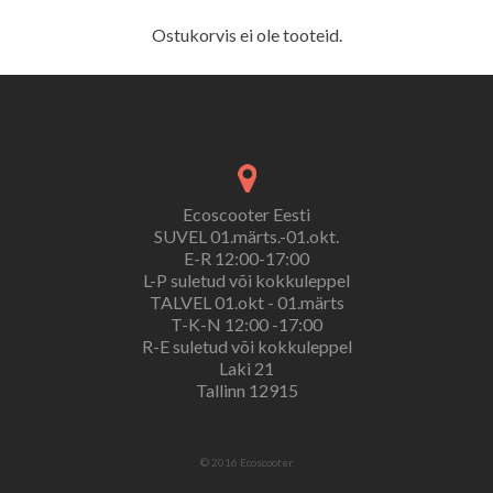
Ostukorvis ei ole tooteid.
Ecoscooter Eesti
SUVEL 01.märts.-01.okt.
E-R 12:00-17:00
L-P suletud või kokkuleppel
TALVEL 01.okt - 01.märts
T-K-N 12:00 -17:00
R-E suletud või kokkuleppel
Laki 21
Tallinn 12915
© 2016 Ecoscooter.