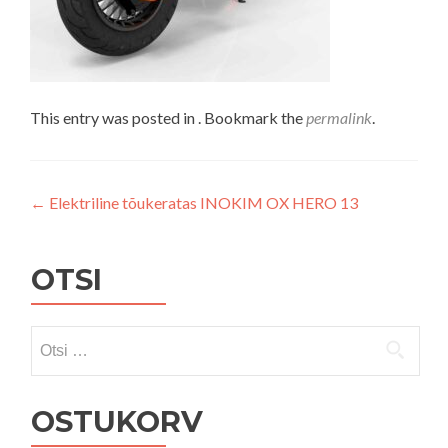
This entry was posted in . Bookmark the
permalink
.
Navigeerimine
←
Elektriline tõukeratas INOKIM OX HERO 13
OTSI
Otsi:
OSTUKORV